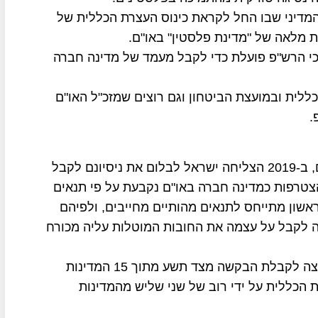
מדיני שבו החל לקראת כינוס העצרת הכללית של
ת מלאה של "מדינת פלסטין" באו"ם.
כי הרש"פ פועלת כדי לקבל מעמד של מדינה חברה
לית ובמועצת הביטחון וגם רוצים שמזכ"ל האו"ם
.
לפלסטינים יש היום מעמד של מדינה משקיפה באו"ם, ב-2019 הצליחה ישראל לבלום את ניסיונם לקבל
צטרפות כמדינה חברה באו"ם נקבעת על פי תנאים
אשון מתייחס לתנאים מהותיים מחייבים, ולפיהם
ה לקבל על עצמה את החובות המוטלות עליה מכורח
החלק השני מתייחס להיבט הפרוצדורלי הדורש המלצה לקבלת הבקשה מצד תשע מתוך 15 המדינות
 הכללית על ידי רוב של שני שליש מהמדינות