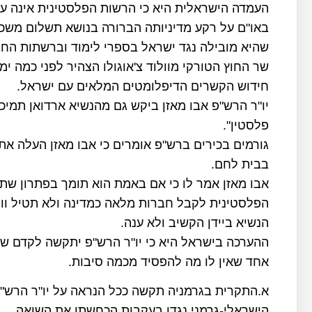
העמדה הישראלית היא כי הרשות הפלסטינית אינה עו
באו"ם על רקע מדיניותה הברורה בנושא תשלום משכו
שהיא מובילה נגד ישראל בספרי לימוד וברשתות החב
שר החוץ הטורקי מוולוד צ'אוגולו הצהיר לפני כמה י
חידוש הקשרים הדיפלומטים המלאים עם ישראל.
יו"ר הרש"פ אבו מאזן ביקש גם מהנשיא ארדואן תמיכ
פלסטין".
גורמים בכירים ברש"פ אומרים כי אבו מאזן העלה את 
בבית לחם.
אבו מאזן אמר לו כי אם באמת הוא תומך בפתרון שתי
הפלסטינית לקבל חברות מלאה כמדינה ולא תטיל ווט
הנשיא ביידן הקשיב ולא ענה.
ההערכה בישראל היא כי יו"ר הרש"פ יתקשה לקדם שוב
אחד שאין לו מה להפסיד מכמה סיבות.
א.התקרית בגרמניה תקשה ככל הנראה על יו"ר הרש"פ
הישראלי-גרמני נגדו בעקבות הכחשתו את השואה.