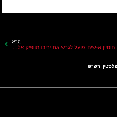
הבא
ון
חוסיין א-שיח' פועל לגרש את יריבו תוופיק אלטיראווי מהנהגת פת"ח
לסטין
,
רש"פ