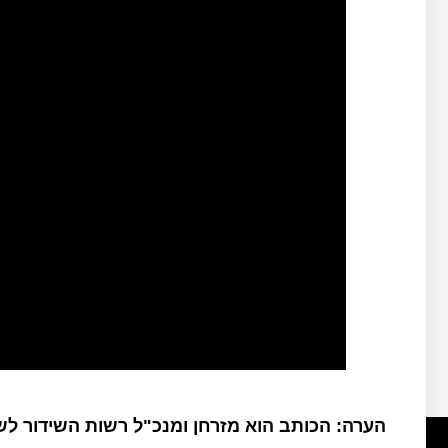
הערה: הכותב הוא מזרחן ומנכ"ל רשות השידור ל