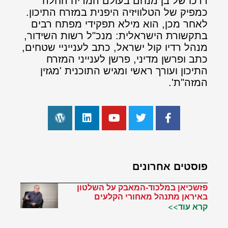
דרכו של בן מנחם בעולם המדיה החלה
כמפיק של הטלוויזיה היפנית במזרח התיכון.
לאחר מכן, הוא מילא תפקידי מפתח רבים
בתקשורת הישראלית: מנכ"ל רשות השידור,
מנהל רדיו קול ישראל, כתב לענייניי שטחים,
כתב ופרשן מדיני, פרשן לענייני המזרח
התיכון ועורך ראשי ומגיש התוכנית 'מגזין
המזה"ת'.
פוסטים אחרונים
פזשכיאן במלכוד-המאבק על השלטון
באיראן מתנהל מאחורי הקלעים
קרא עוד>>