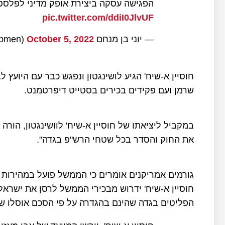
הפגישה עסקה ביצירת אופק מדיני לפלסטינים ושמ
pic.twitter.com/ddiI0JlvUF
— יוני בן מנחם yoni ben menachem (@yonibmen)
October 5, 2022
חוסיין א-שיח' הגיע לושינגטון ונפגש כבר עם היועץ ל
שרמן ועם פקידים בכירים בסטייט דיפרטמנט.
במקביל ליציאתו של חוסיין א-שיח' לוושינגטון, הורה 
את החוק והסדר בכל שטחי הרש"פ בגדה".
גורמים אמריקנים אומרים כי הממשל פועל במהירות כ
חוסיין א-שיח' ידרוש מבכירי הממשל לרסן את ישראל
הפליטים בגדה שהינם בהגדרה על פי הסכם אוסלו שטח