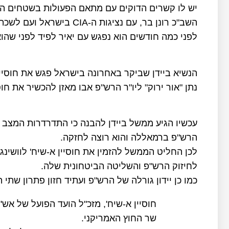
יש לו קשרים הדוקים עם מתאם הפעולות בשטחים הא
השב"כ רונן בר, עם נציגות ה-CIA בישראל ועם לשכת ראש הממשלה ולשכת שר הביטחון.
לפני כמה חודשים הוא נפגש עם יאיר לפיד לפני שה
הנשיא ביידן שביקר באחרונה בישראל פגש את חוסיין
נתן "אור ירוק" ליו"ר הרש"פ אבו מאזן להכשיר את חוס
עכשיו הגיע ממשל ביידן להבנה כי התדרדרות המצב ה
הרש"פ ברמאללה והוא רוצה לחזקה.
לכן החליט הממשל להזמין את חוסיין א-שיח' לוושינג
לחיזוק הרש"פ והשליטה הביטחונית שלה.
כמו כן יידון גורלה של הרש"פ ועתיד חזון פתרון שתי ה
חוסיין א-שיח', מזכ"ל הועד הפועל של אש"פ,
שר החוץ האמריקני.