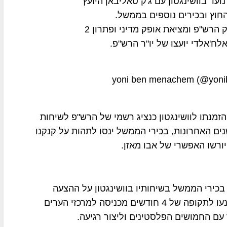
נועד בוושינגטון עם ג'ק סאליבאן היועץ
החוץ ובכירים נוספים בממשל.
השיחות עסקו במצב הביטחוני בגדה, חיזוק הרש"פ ומציאת אופק מדיני ופתרון 2
ח'אלדי יועצו של יו"ר הרש"פ.
הזמנתו לוושינגטון כנציג רשמי של הרש"פ לשיחות
ת וביטחוניות שלא התקיימו עם הרש"פ ב-5 השנים האחרונות, בכירי הממשל ינסו לתהות על קנקנו
ורשו האפשרי של אבו מאזן.
י בכירי הממשל בשיחותיו בוושינגטון על ההצעה
שהעביר לישראל לפני כמה שבועות שכוחות צה"ל ימנעו לתקופה של 4 חודשים מכניסה למרכזי הערים
 עם החמושים הפלסטינים וליצור רגיעה.