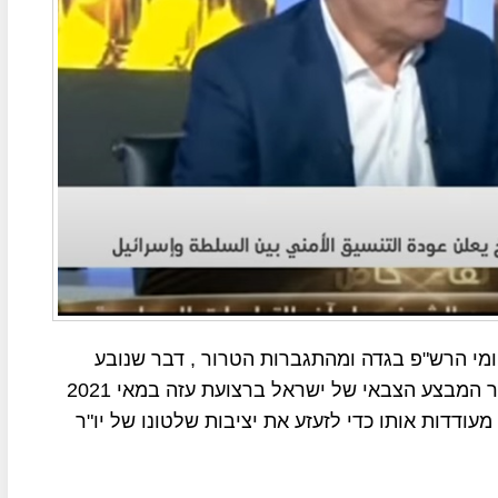
מי הרש"פ בגדה ומהתגברות הטרור , דבר שנובע
מהיחלשותה של הרש"פ, מדובר בתהליך שהחל לאחר המבצע הצבאי של ישראל ברצועת עזה במאי 2021
ודדות אותו כדי לזעזע את יציבות שלטונו של יו"ר