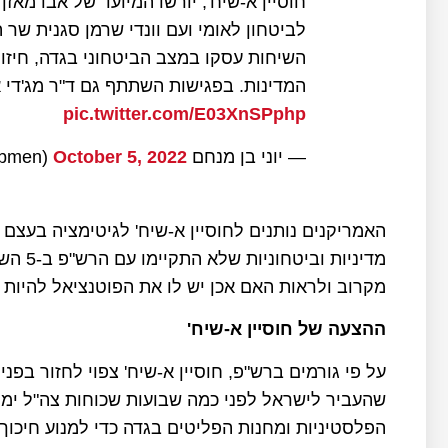
חוסיין א-שיח', יורשו המיועד של אבו מאזן 
לביטחון לאומי ועם וונדי שרמן סגנית שר 
המדינות. בפגישות השתתף גם ד"ר מג'די אל
pic.twitter.com/E03XnSPphp
— יוני בן מנחם yoni ben menachem (@yonibmen)
October 5, 2022
האמריקנים נותנים לחוסיין א-שיח' לגיטימציה בעצם 
מדיניו
מקרוב ולראות האם אכן יש לו את הפוטנציאל להיות י
ההצעה של חוסיין א-שיח'
על פי גורמים ברש"פ, חוסיין א-שיח' צפוי לחזור בפנ
הפלסטיניות ומחנות הפליטים בגדה כדי למנוע חיכוך