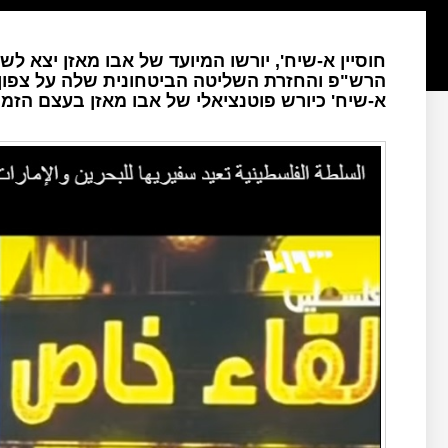
חוסיין א-שיח', יורשו המיועד של אבו מאזן יצא לש
הרש"פ והחזרת השליטה הביטחונית שלה על צפון ה
א-שיח' כיורש פוטנציאלי של אבו מאזן בעצם הזמנ