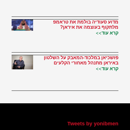
מדוע סעודיה בולמת את טראמפ
מלתקוף בעוצמה את איראן?
קרא עוד>>
פזשכיאן במלכוד-המאבק על השלטון
באיראן מתנהל מאחורי הקלעים
קרא עוד>>
הטוויטר שלי
Tweets by yonibmen