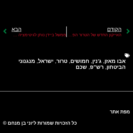
הקודם
הבא
האייקון החדש של הטרור הפלסטיני
ממשל ביידן נותן לגיטימציה ליורש המיועד חוסיין א-שיח'
אבו מאזן
,
ג'נין
,
חמושים
,
טרור
,
ישראל
,
מנגנוני
הביטחון
,
רש"פ
,
שכם
מפת אתר
כל הזכויות שמורות ליוני בן מנחם ©