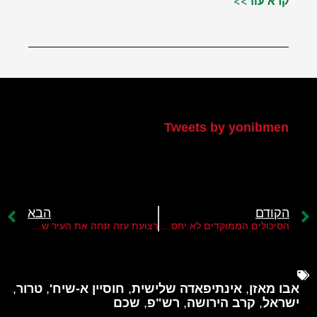
קרא עוד>>
הטוויטר שלי
Tweets by yonibmen
הקודם
הבא
הסיכולים הממוקדים לא יחסלו את "גוב האריות"
רצועת עזה זנחה את העיר שכם ואת קבוצת "גוב האריות"
אבו מאזן
,
אינתיפאדה שלישית
,
חוסיין א-שיח'
,
טרור
,
ישראל
,
קרב הירושה
,
רש"פ
,
שכם