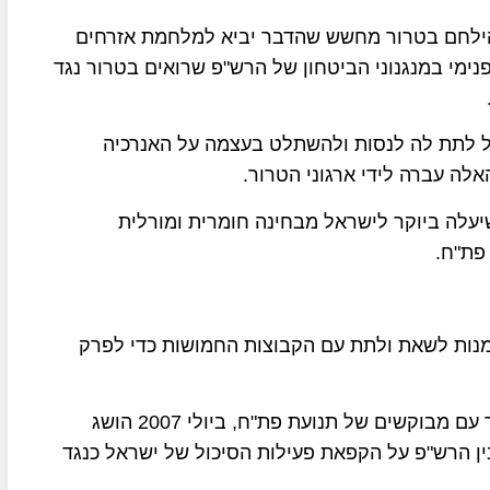
 להילחם בטרור מחשש שהדבר יביא למלחמת אזרחים
ימי במנגנוני הביטחון של הרש"פ שרואים בטרור נגד
אל לתת לה לנסות ולהשתלט בעצמה על האנרכיה
אלה עברה לידי ארגוני הטרור.
יעלה ביוקר לישראל מבחינה חומרית ומורלית
פת"ח.
מנות לשאת ולתת עם הקבוצות החמושות כדי לפרק
השב"כ ביקש לנסות וליישם את ההסכם שהושג בעבר עם מבוקשים של תנועת פת"ח, ביולי 2007 הושג
ין הרש"פ על הקפאת פעילות הסיכול של ישראל כנגד