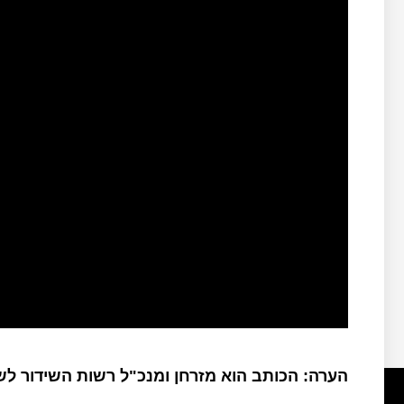
הערה: הכותב הוא מזרחן ומנכ"ל רשות השידור ל