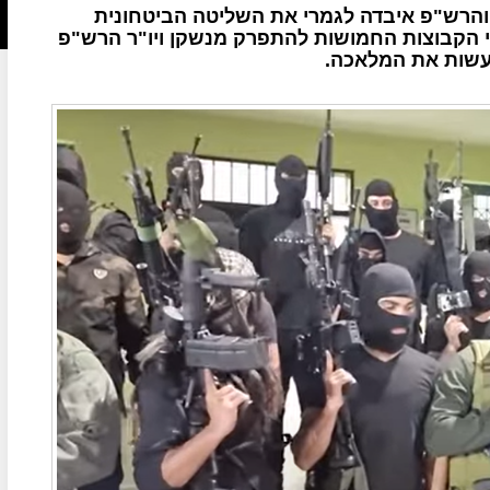
והרש"פ איבדה לגמרי את השליטה הביטחונית
הקבוצות החמושות להתפרק מנשקן ויו"ר הרש"פ
לעשות את המלאכה.