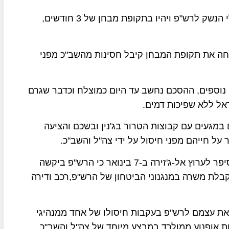
התנאי היה שהם ינטשו את דרך הטרור, ימסרו את כלי הנשק לרש"פ ויהיו בתקופת מבחן של 3 חודשים,
ה את תקופת המבחן קיבל חסינות מהשב"כ מפני
חב ההסכם וכלל עוד 200 מבוקשים נוספים, ההסכם נחשב עד היום כמוצלח וכדבר שגרם
אל ללא שפיכות דמים.
במגעים עם קבוצות הטרור בג'נין ובשכם והציעה
על חייהם מפני חיסול על ידי צה"ל והשב"כ.
"אבו מוג'אהד", מראשי קבוצת "גוב האריות", בשכם סיפר לערוץ אל-ג'זירה ב-7 בינואר כי הרש"פ ביקשה
בלת משרה במנגנוני הביטחון של הרש"פ,רכב ודירה
רו את עצמם לרש"פ בעקבות חיסולו של אחד ממנהיגי
 אופנוע ממולכד במבצע מיוחד של צה"ל והשב"כ,