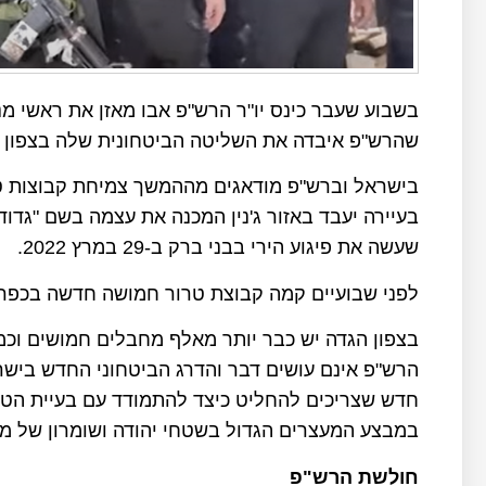
בשבוע שעבר כינס יו"ר הרש"פ אבו מאזן את ראשי מנ
שהרש"פ איבדה את השליטה הביטחונית שלה בצפון 
בישראל וברש"פ מודאגים מההמשך צמיחת קבוצות ט
בעיירה יעבד באזור ג'נין המכנה את עצמה בשם "גד
שעשה את פיגוע הירי בבני ברק ב-29 במרץ 2022.
לפני שבועיים קמה קבוצת טרור חמושה חדשה בכפר ג'ב
בצפון הגדה יש כבר יותר מאלף מחבלים חמושים וכמו
הרש"פ אינם עושים דבר והדרג הביטחוני החדש בישר
חדש שצריכים להחליט כיצד להתמודד עם בעיית הטר
במבצע המעצרים הגדול בשטחי יהודה ושומרון של מ
חולשת הרש"פ