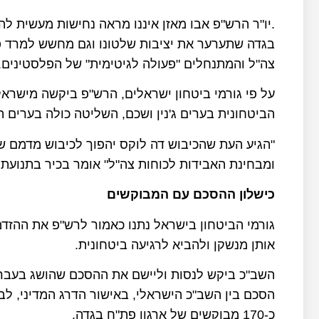
.יו"ר הרש"פ אבו מאזן איננו מראה נחישות מעשית
בגדה שתערער את יציבות שלטונו וגם מחשש למרד פנ
צה"ל והמתנחלים "פעולה לגיטימית" של הפלסטינים.
על פי גורמי ביטחון ישראלים, הרש"פ ביקשה מישר
הביטחונית בערים ג'נין ושכם, השליטה כולה בערים ה
"הגיע העת שהכיבוש דה לוקס יהפוך לכיבוש מדמם ש
ומבחינת האבידות לכוחות צה"ל" אומר בכיר בתנועת 
כישלון ההסכם עם המבוקשים
גורמי הביטחון בישראל נתנו כאמור לרש"פ את ההזד
אותן מנשקן ולהביא לרגיעה ביטחונית.
הסכם בין השב"כ הישראלי, באישור הדרג המדיני, לב
כ-170 מבוקשים של ארגון פת"ח בגדה.