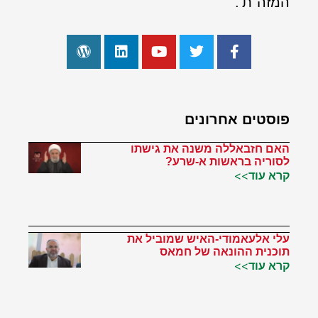
המזה"ת'.
פוסטים אחרונים
האם חזבאללה משנה את גישתו
לסוריה בראשות א-שרע?
קרא עוד>>
עלי אלעאמודי-האיש שמוביל את
תוכנית ההונאה של חמאס
קרא עוד>>