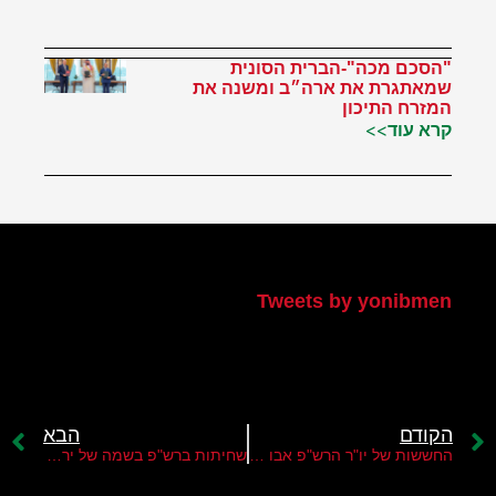
"הסכם מכה"-הברית הסונית
שמאתגרת את ארה״ב ומשנה את
המזרח התיכון
קרא עוד>>
הטוויטר שלי
Tweets by yonibmen
הקודם
הבא
החששות של יו"ר הרש"פ אבו מאזן
שחיתות ברש"פ בשמה של ירושלים