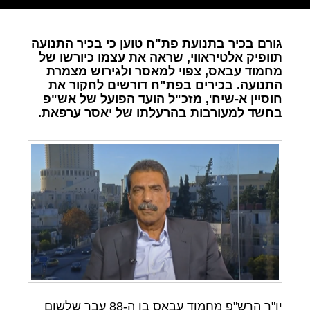
גורם בכיר בתנועת פת"ח טוען כי בכיר התנועה
תוופיק אלטיראווי, שראה את עצמו כיורשו של
מחמוד עבאס, צפוי למאסר ולגירוש מצמרת
התנועה. בכירים בפת"ח דורשים לחקור את
חוסיין א-שיח', מזכ"ל הועד הפועל של אש"פ
בחשד למעורבות בהרעלתו של יאסר ערפאת.
יו"ר הרש"פ מחמוד עבאס בן ה-88 עבר שלשום