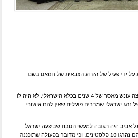
ע על ידי פעיל של הזרוע הצבאית של חמאס בשם
מדובר במחבל משוחרר המוכר היטב לשב"כ אשר ריצה עונש מאסר של 4 שנים בכלא הישראלי, לא היה לו
ל נהג ישראלי שמבריח פועלים שאין להם אישורי
בתל אביב היה תגובה למעשי הטבח שביצעה ישראל
בשבוע שעבר במחנה הפליטים ג'נין ובכפר ג'בע, שבהם נהרגו 10 פלסטינים, וכי מדובר בפעולה שתוכננה