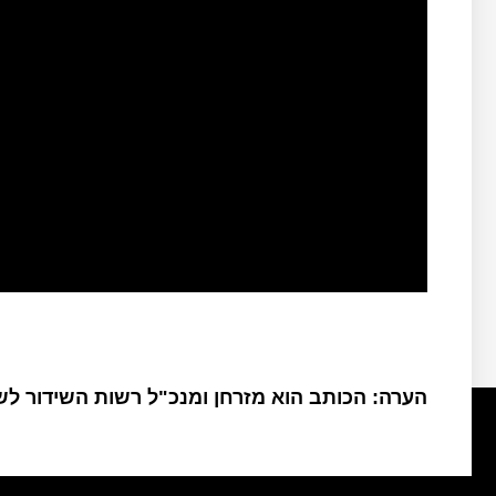
הערה: הכותב הוא מזרחן ומנכ"ל רשות השידור ל