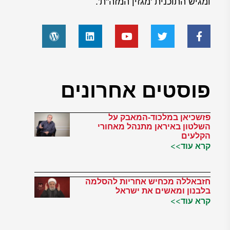
ומגיש התוכנית 'מגזין המזה"ת'.
פוסטים אחרונים
פזשכיאן במלכוד-המאבק על
השלטון באיראן מתנהל מאחורי
הקלעים
קרא עוד>>
חזבאללה מכחיש אחריות להסלמה
בלבנון ומאשים את ישראל
קרא עוד>>