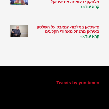
מלתקוף בעוצמה את איראן?
קרא עוד>>
פזשכיאן במלכוד-המאבק על השלטון
באיראן מתנהל מאחורי הקלעים
קרא עוד>>
הטוויטר שלי
Tweets by yonibmen