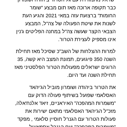
כבר תקופה ארוכה מאז תום מבצע "שומר
החומות" ברצועת עזה במאי 2021 והגיע העת
לשנות את שיטת הפעולה של צה"ל, המבצע
הצבאי הקצר שעשה צה"ל במחנה הפליטים ג'נין
אינו מספיק לעצירת הטרור.
למרות ההצלחות של השב"כ שסיכל מאז תחילת
השנה 350 פיגועים, תמונת המצב היא קשה, 35
הרוגים ישראלים מפעולות הטרור הפלסטיני מאז
תחילת השנה ועד היום.
את הטרור ביהודה ושומרון מוביל הג'יהאד
האסלאמי שפועל בשיתוף פעולה הדוק עם
"משמרות המהפכה" האיראניים, זיאד אלנח'אלה,
מזכ"ל הג'יהאד האסלאמי מתאם ישירות את
פעולות הטרור עם הגנרל חוסיין סלאמי , מפקד
"משמרות המהפכה" ועם הגנרל אסמאעיל