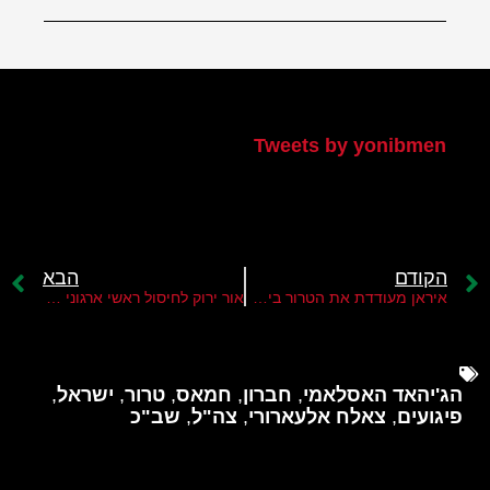
הטוויטר שלי
Tweets by yonibmen
הקודם
הבא
איראן מעודדת את הטרור ביהודה ושומרון
אור ירוק לחיסול ראשי ארגוני הטרור בחו"ל
הג'יהאד האסלאמי
,
חברון
,
חמאס
,
טרור
,
ישראל
,
פיגועים
,
צאלח אלעארורי
,
צה"ל
,
שב"כ