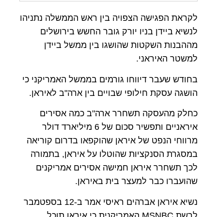
לקראת הפגישה הצפויה בין ראש הממשלה נתניהו
לנשיא ביידן בניו יורק גובר החשש בירושלים
מההבנות השקטות שהושגו בין ממשל ביידן
למשטר האיראני.
בחודש שעבר דיווחו גורמים בממשל האמריקני כי
הושגה עסקת חילופי שבויים בין ארה"ב לאיראן.
כחלק מהעסקה תשחרר ארה"ב כמה אסירים
איראניים ותפשיר סכום של 6 מיליארד דולר
מרווחי הנפט של איראן שהוקפאו בדרום קוריאה
במסגרת הסנקציות שהוטלו על איראן, בתמורה
לכך תשחרר איראן חמישה אסירים אמריקנים
שהועברו כבר למעצר בית באיראן.
נשיא איראן אברהים ראיסי אמר ב-12 בספטמבר
לרשת MSNBC האמריקנית כי איראן תוכל