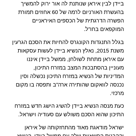
ביידן לבין איראן שנותנת לה אור ירוק להמשיך
בהעשרת האורניום לרמה של 60 אחוזים תמורת
הפשרה הדרגתית של הכספים האיראניים
המוקפאים בחו"ל.
בגלל התנגדות הקונגרס להחיות את הסכם הגרעין
משנת 2015, נאלץ הנשיא ביידן לעשות עסקאות
עם איראן מתחת לשולחן, ממשל ביידן איננו
מעוניין בהסתבכות המצב במזרח התיכון,
המדיניות של הנשיא במזרח התיכון נכשלה וסין
נכנסה לוואקום שהותירה ארה"ב ותפסה בו מקום
מרכזי.
כעת מנסה הנשיא ביידן להשיג הישג חדש במזרח
התיכון שהוא הסכם משולש עם סעודיה וישראל.
ישראל מודאגת מאוד מהתחזקותה של איראן
וההבנות החשאיות שלה עם ממשל ביידן, הנושא