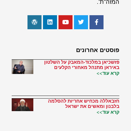
המזה"ת'.
פוסטים אחרונים
פזשכיאן במלכוד-המאבק על השלטון
באיראן מתנהל מאחורי הקלעים
קרא עוד>>
חזבאללה מכחיש אחריות להסלמה
בלבנון ומאשים את ישראל
קרא עוד>>