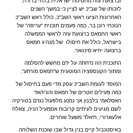
וברצועת עזה מחסינות ישראלית בלתי ברורה,
לזכותו של שב"כ יש לציין כי במשך השנים
האחרונות הציעו ראשי השב"כ, כולל ראש השב"כ
הנוכחי רונן בר, כמה פעמים תוכנית "עריפה" של
ראשי החמאס ברצועת עזה לראשי הממשלה
בישראל, כולל את חיסולו של מנהיג חמאס
ברצועה יחיא סינוואר.
התוכנית הזו נדחתה על ידם מחשש להסלמה
ומתוך הקונספציה המוטעית ש"חמאס מורתע".
המוסד לעומת השב"כ עסק מדי פעם בחיסול של
כמה פעילים זוטרים של חמאס והג'יהאד
האסלאמי בלבנון אך נמנע מלפעול נגדם בטורקיה
לשם מגיעים לעיתים קרובות אסמעיל הניה, צאלח
אלעארורי, ח'אלד משעל ואחרים.
באיסטנבול קיים בנין גדול שבו שוכנת השלוחה