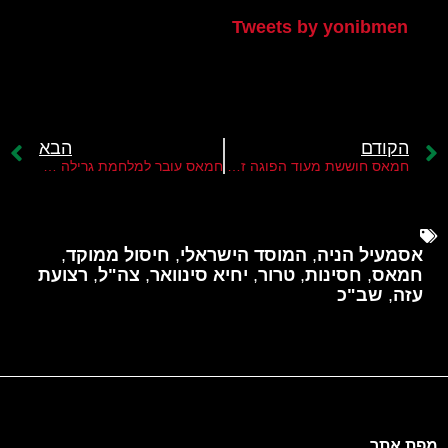
Tweets by yonibmen
הקודם
הבא
חמאס חוששת מעוד הפוגה זמנית
חמאס עובר למלחמת גרילה ברצועת עזה
אסמעיל הניה
,
המוסד הישראלי
,
חיסול ממוקד
,
חמאס
,
חסינות
,
טרור
,
יחיא סינוואר
,
צה"ל
,
רצועת
עזה
,
שב"כ
מפת אתר