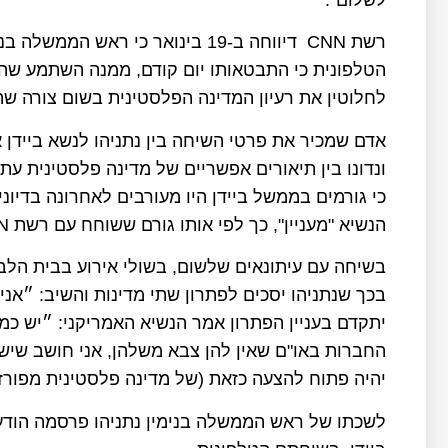
לשלום".
רשת CNN דיווחה ב-19 בינואר כי רא
הטלפונית כי התבטאותו יום קודם, ממנה השתמע שה
לחלוטין את רעיון המדינה הפלסטינית בשום צורה שה
אדם שמכיר את פרטי השיחה בין נתניהו לנשא ביידן 
ונדונו בין תיאורים אפשריים של מדינה פלסטינית עתי
כי גורמים בממשל ביידן היו מעורבים לאחרונה בדיוני
הנשיא "מעניין", כך לפי אותו גורם ששוחח עם רשת CNN.
בשיחה עם עיתונאים שלשום, בשולי אירוע בבית הלבן
בכך שנתניהו יסכים לפתרון שתי מדינות והשיב: ״א
יתקדם בעניין הפתרון אמר הנשיא האמריקני: ״יש כמ
החברות באו"ם שאין להן צבא משלהן, אני חושב שיש ד
יהיה פתוח להצעה כזאת (של מדינה פלסטינית מפורזת
לשכתו של ראש הממשלה בנימין נתניהו פרסמה הודע