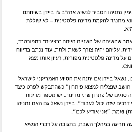
ש הממשלה בנימין נתניהו הסביר לנשיא ארה"ב ג'ו ביידן בשיחתם
וא מתנגד להקמת מדינה פלסטינית – לא שוללת
יא.
אמר שהשיחה של השניים הייתה "רצינית" ו"מפורטת",
דית, עליהם יהיה צורך לשאת ולתת. עוד נכתב בדיווח
ם על מדינה פלסטינית מפורזת, רעיון אותו מצא
, נשאל ביידן אם יתנה את הסיוע האמריקני לישראל
ני חושב שנצליח למצוא פיתרון״ כשהתבקש לפרט כיצד
ה סוגים של פתרון שתי מדינות. יש מספר מדינות
רכים שזה יכול לעבוד״. ביידן נשאל גם האם נתניהו
) ואמר: ״אני אודיע לכם״.
ה חריגה במהלך השבת, בתגובה על דברי הנשיא