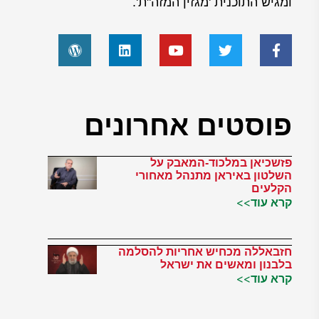
ומגיש התוכנית 'מגזין המזה"ת'.
פוסטים אחרונים
פזשכיאן במלכוד-המאבק על
השלטון באיראן מתנהל מאחורי
הקלעים
קרא עוד>>
חזבאללה מכחיש אחריות להסלמה
בלבנון ומאשים את ישראל
קרא עוד>>