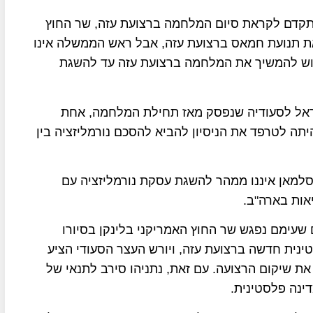
התקדם לקראת סיום המלחמה ברצועת עזה, שר החוץ
 את תנועת חמאס ברצועת עזה, אבל ראש הממשלה אינו
ש להמשיך את המלחמה ברצועת עזה עד להשגת
שראל לסעודיה שנפסק מאז תחילת המלחמה, אחת
ור של חמאס ב-7 באוקטובר היתה לטרפד את הניסיון להביא להסכם נורמליזציה בין
 סלמאן איננו ממהר להשגת עסקת נורמליזציה עם
אות בארה"ב.
היגים הערבים שעימם נפגש שר החוץ האמריקני בלינקן בסיורו
נית חדשה ברצועת עזה, ויורש העצר הסעודי הציע
 שיקום הרצועה. עם זאת, נתניהו סירב לתנאי של
נה פלסטינית.