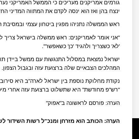
גורמים אמריקנים מעריכים כי הממשל האמריקני נערך
ינצח בהן ואז הוא ינסה לקדם את המתווה המדיני הח
ראש הממשלה נתניהו מפגין ביטחון עצמי ובמסיבת העיתונאים שכינס
"אני אומר לאמריקנים: ראש ממשלה בישראל צריך להיו
'לא' כשצריך ולהגיד 'כן' כשאפשר".
ישראל נמצאת במסלול התנגשות עם ממשל ביידן תוך
המהלכים הצבאיים שלה ברצועת עזה ובגבול הצפון.
נקודת מחלוקת נוספת בין ישראל לארה"ב היא סירובו
"רש"פ מחודשת" היא שתשלוט ברצועת עזה אחרי מיט
הערה: פורסם לראשונה ב"אפוק"
הערה: הכותב הוא מזרחן ומנכ"ל רשות השידור ל