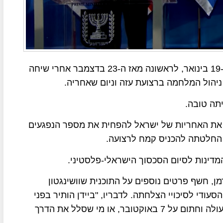
ראש הממשלה נתניהו והנשיא ביידן שוחחו בטלפון ב-19 בינואר, לראשונה מאז ה-23 בדצמבר אחרי שיחה
יהול המלחמה ברצועת עזה וניום שאחריה.
יהו את האחריות של ישראל להפחית את מספר הנפגעים
 החלטתה להכניס קמח לרצועה.
המדינות לסיום הסכסוך הישראלי-פלסטיני.
מן, חשף פרטים נוספים על התוכנית שוושינגטון
סעודי לסיכויי הצלחתה. לדבריו, "ביידן הותיר בפני
נתניהו שתי אפשרויות – להיות מי שדחה כל שיתוף פעולה וחתום על 7 באוקטובר, או מי שסלל את הדרך