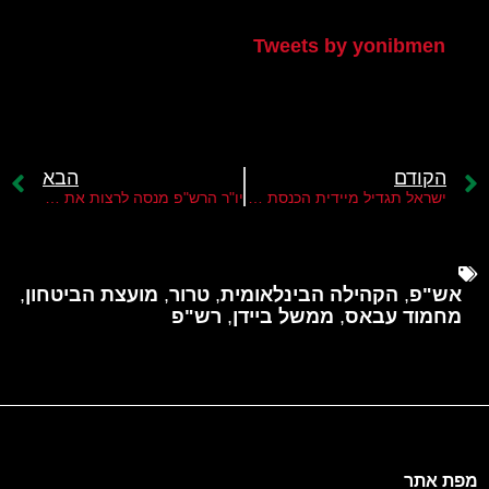
Tweets by yonibmen
הקודם
הבא
ישראל תגדיל מיידית הכנסת סיוע לרצועה בעקבות אולטימטום אמריקני
יו"ר הרש"פ מנסה לרצות את ממשל ביידן
אש"פ
,
הקהילה הבינלאומית
,
טרור
,
מועצת הביטחון
,
מחמוד עבאס
,
ממשל ביידן
,
רש"פ
מפת אתר