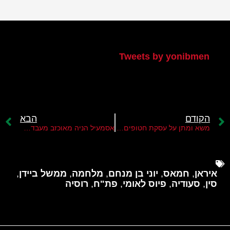
הטוויטר שלי
Tweets by yonibmen
הקודם
הבא
משא ומתן על עסקת חטופים תחת אש
אסמעיל הניה מאוכזב מעבדאללה מלך ירדן
איראן
,
חמאס
,
יוני בן מנחם
,
מלחמה
,
ממשל ביידן
,
סין
,
סעודיה
,
פיוס לאומי
,
פת"ח
,
רוסיה