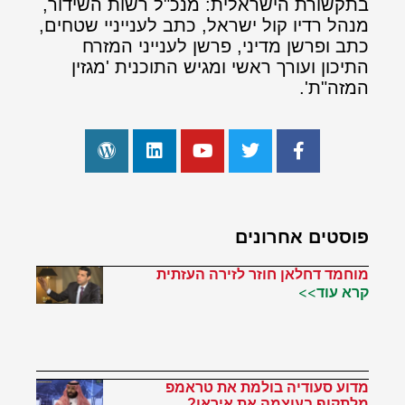
בתקשורת הישראלית: מנכ"ל רשות השידור,
מנהל רדיו קול ישראל, כתב לענייניי שטחים,
כתב ופרשן מדיני, פרשן לענייני המזרח
התיכון ועורך ראשי ומגיש התוכנית 'מגזין
המזה"ת'.
פוסטים אחרונים
מוחמד דחלאן חוזר לזירה העזתית
קרא עוד>>
מדוע סעודיה בולמת את טראמפ
מלתקוף בעוצמה את איראן?