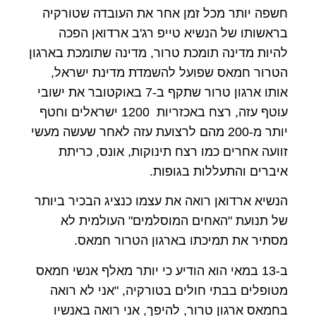
חשפה יותר מכל זמן אחר את העובדה שטורקיה
בראשותו של הנשיא טייפ רג'ב ארדואן הפכה
להיות מדינה תומכת טרור, מדינה שתומכת בארגון
הטרור חמאס שפועל להשמדת מדינת ישראל,
אותו ארגון טרור שתקף ב-7 באוקטובר את ישובי
עוטף עזה, רצח באכזריות 1200 ישראלים וחטף
יותר מ-200 מהם לרצועת עזה לאחר שעשה מעשי
זוועה אחרים כמו רצח תינוקות, אונס, כריתת
איברים והתעללות בגופות.
הנשיא ארדואן רואה את עצמו כנציג הבכיר ביותר
של תנועת "האחים המוסלמים" העולמית לא
מסתיר את תמיכתו בארגון הטרור חמאס.
ב-13 במאי הוא הודיע כי יותר מאלף אנשי חמאס
מטופלים בבתי חולים בטורקיה, "אני לא רואה
בחמאס ארגון טרור, להיפך, אני רואה באנשיו