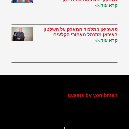
קרא עוד>>
פזשכיאן במלכוד-המאבק על השלטון
באיראן מתנהל מאחורי הקלעים
קרא עוד>>
הטוויטר שלי
Tweets by yonibmen