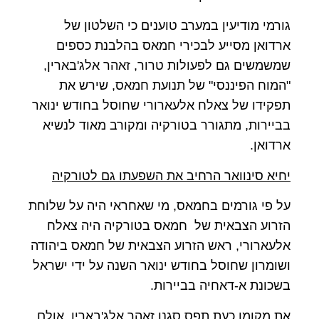
גורמי מודיעין במערב טוענים כי השלטון של
ארדואן מסייע לבכירי חמאס בהלבנת כספים
שמשמשים גם לפעולות טרור, זאהר אלג'בארין,
"המוח הפיננסי" של תנועת חמאס, שירש את
תפקידו של צאלח אלעארורי שחוסל בחודש ינואר
בביירות, מתגורר בטורקיה ומקורב מאוד לנשיא
ארדואן.
יחיא סינוואר הרחיב את השפעתו גם לטורקיה
על פי גורמים בחמאס, מי שאחראי היה על שלוחת
הזרוע הצבאית של חמאס בטורקיה היה צאלח
אלעארורי, ראש הזרוע הצבאית של חמאס ביהודה
ושומרון שחוסל בחודש ינואר השנה על ידי ישראל
בשכונת א-דאחיה בביירות.
את מקומו כעת תפס סגנו זאהר אלג'בארין, אולם