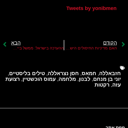
Tweets by yonibmen
הקודם
הבא
האם מדיניות החיסולים הישראלית בלבנון תגיע גם לחסן נצראללה?
ההערכה בישראל: ממשל ביידן לא יכול להרחיק את חזבאללה מהגבול, יש להיערך למלחמה
חזבאללה
,
חמאס
,
חסן נצראללה
,
טילים בליסטיים
,
יוני בן מנחם
,
לבנון
,
מלחמה
,
עמוס הוכשטיין
,
רצועת
עזה
,
רקטות
מפת אתר