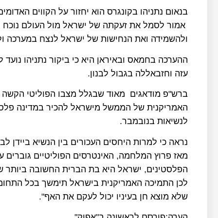
בנאום נתניהו בקונגרס הוא יחזור על הקווים האדומ
אמור לסמל את זעקתה של ישראל מול העולם נוכח הנ
ולהשמידה ואת הנחישות של ישראל לנצח במערכה ולמ
ההערכה בחמאס ובאיראן היא כי ביקור נתניהו נועד
עזה וחזבאללה בגבול לבנון.
ברש"פ מודאגים מאוד שבגלל מצבו הפוליטי הקשה של
האמריקנית של הממשל מישראל להכיר במדינה פלסטי
לנשיאות בנובמבר.
נראה כי למרות היחסים העכורים בין הנשיא ביידן ל
מאז פרוץ המלחמה, האינטרסים הפוליטיים גוברים 
הפלסטינים, ישראל היא בת הברית החשובה ביותר של 
לכן התמיכה האמריקנית בישראל תימשך בכל התחומי
שלא מוצא חן בעיניו יכול לעקם את האף".
הערה:פורסם לראשונה ב"אפוק"