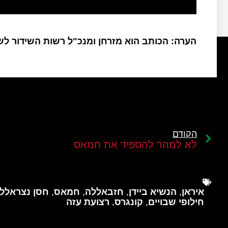
הערה: הכותב הוא מזרחן ומנכ"ל רשות השידור ל
הקודם
לא למהר להספיד את חמאס
איראן
,
הנשיא ביידן
,
חזבאללה
,
חמאס
,
חסן נצראלל
חילופי שבויים
,
קונגרס
,
רצועת עזה