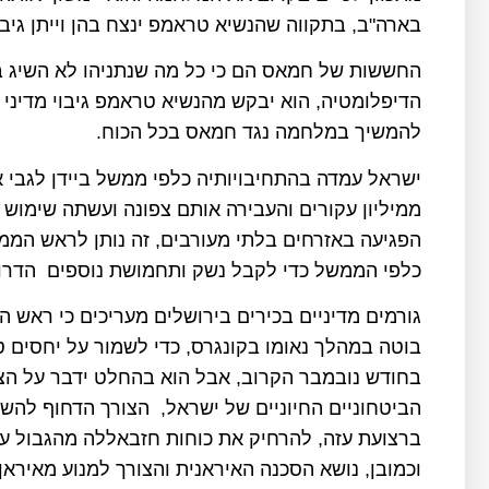
בארה"ב, בתקווה שהנשיא טראמפ ינצח בהן וייתן גיב
החששות של חמאס הם כי כל מה שנתניהו לא השיג 
הדיפלומטיה, הוא יבקש מהנשיא טראמפ גיבוי מדיני א
להמשיך במלחמה נגד חמאס בכל הכוח.
ישראל עמדה בהתחיבויותיה כלפי ממשל ביידן לגבי 
ממיליון עקורים והעבירה אותם צפונה ועשתה שימוש
הפגיעה באזרחים בלתי מעורבים, זה נותן לראש הממש
כלפי הממשל כדי לקבל נשק ותחמושת נוספים הדר
גורמים מדיניים בכירים בירושלים מעריכים כי ראש ה
בוטה במהלך נאומו בקונגרס, כדי לשמור על יחסים ט
בחודש נובמבר הקרוב, אבל הוא בהחלט ידבר על הצ
הביטחוניים החיוניים של ישראל, הצורך הדחוף להש
ברצועת עזה, להרחיק את כוחות חזבאללה מהגבול עם
וכמובן, נושא הסכנה האיראנית והצורך למנוע מאיראן ל