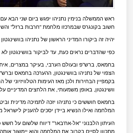
ראש הממשלה בנימין נתניהו יפגש ביום שני הבא עם ה
חשוב בקונגרס שבמרכזו מלחמת "חרבות ברזל" והשלכו
יהיה זה ביקורו המדיני הראשון של נתניהו בוושינגטו
כפי שהדברים נראים כעת, עד לביקור בוושינגטון ל
בחמאס, ברש"פ ובעולם הערבי, בעיקר במצרים, איחוד
הצפוי של נתניהו בוושינגטון, ההערכה בחמאס וברש"פ
בקמפיין הבחירות ולכן מאז העימות הטלוויזיוני של 
וושינגטון, באופן משמעותי, את הלחצים המדיניים ע
בחמאס חוששים כי נתניהו יזכה לתמיכה מדינית וביטח
המלחמה ואילו הנשיא ביידן יסכים להעניק לישראל 
העיתון הלבנוני "אל-אח'באר" דיווח שלשום על חשש 
מתכוון לסיים בקרוב את המלחמה והוא יימשוך אותה