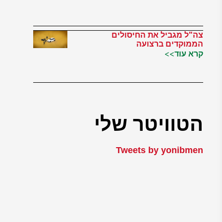
צה"ל מגביל את החיסולים
הממוקדים ברצועה
קרא עוד>>
הטוויטר שלי
Tweets by yonibmen