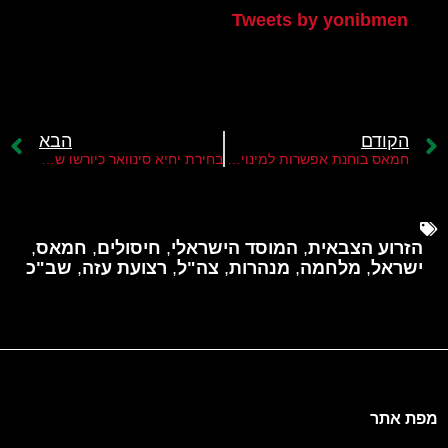
Tweets by yonibmen
הקודם
הבא
חמאס בוחנת אפשרות למינוי מועמד של פשרה במקום אסמעיל הניה
בחירת יחיא סינוואר כיורשו של אסמעיל הניה תאיץ את המאמץ הישראלי לחסלו
הזרוע הצבאית
,
המוסד הישראלי
,
חיסולים
,
חמאס
,
ישראל
,
מלחמה
,
מנהרות
,
צה"ל
,
רצועת עזה
,
שב"כ
מפת אתר