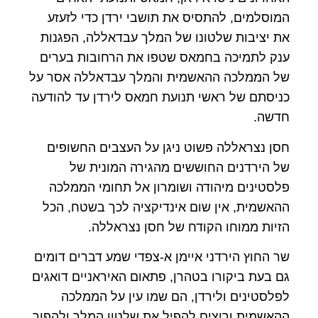
המוסלמים, להתסיס את תושבי ירדן כדי לזעזע
את יציבות שלטונו של המלך עבדאללה, הפגנות
ענק לתמיכה בחמאס שטפו את הרחובות בערים
של הממלכה ההאשמית והמלך עבדאללה אסר על
כניסתם של ראשי תנועת חמאס לירדן עד להודעה
חדשה.
חסן נצראללה פשוט ניגן על העצבים החשופים
של הירדנים החוששים מהגירה המונית של
פלסטינים מיהודה ושומרון אל תחומי הממלכה
ההאשמית, אין שום אינדיקציה לכך בשטח, הכל
הזיות ממוחו הקודח של חסן נצראללה.
שר החוץ הירדני איימן א-צפדי שמע דברים דומים
גם בעת ביקורו בטהרן, פתאום האיראניים דואגים
לפלסטינים ולירדן, הם שמו עין על הממלכה
ההאשמית ורוצים להפיל את שלטון המלך ולהפוך