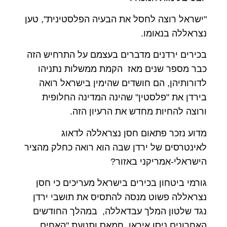
"ישראל רוצה לחסל את הבעיה הפלסטינית", טען
נצראללה בנאומו.
בכירים ירדנים מדברים בעצמם על התרחיש הזה
כבר מספר שנים מאז הקמת ממשלות נתניהו
לדורותיהן, הם חושדים שהימין בישראל רואה
בירדן את "פלסטין" שהינה המדינה החלופית
ורוצה להחיות מחדש את הרעיון הזה.
מדוע נזכר פתאום חסן נצראללה לדאוג
לאינטרסים של ירדן שבה הוא רואה כחלק מהציר
הישראלי-אמריקני באזור?
גורמי ביטחון בכירים בישראל מעריכים כי חסן
נצראללה פשוט מנסה להתסיס את תושבי ירדן
נגד שלטון המלך עבדאללה, במהלך החודשים
האחרונים ניסו איראן, חמאס ותנועת "האחים