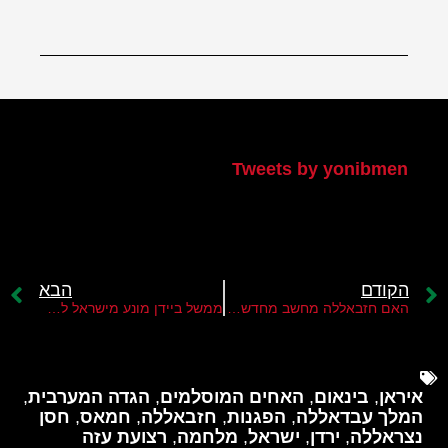
הטוויטר שלי
Tweets by yonibmen
הקודם
הבא
האם חזבאללה מחשב מחדש את תגובתו נגד ישראל על חיסול פואד שוכר?
ממשל ביידן מונע מישראל להנחית מכה מקדימה על חזבאללה
איראן
,
בינאום
,
האחים המוסלמים
,
הגדה המערבית
,
המלך עבדאללה
,
הפגנות
,
חזבאללה
,
חמאס
,
חסן
נצראללה
,
ירדן
,
ישראל
,
מלחמה
,
רצועת עזה