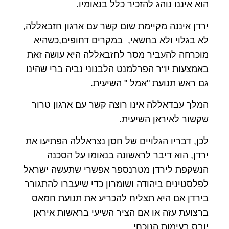
הוא איננו נוהג להזכיר כלל בנאומיו.
ירדן איננה מקיימת שום קשר עם ארגון חזבאללה,
לא בגלוי ולא בחשאי, במקרים דחופים,כשהיא
מוכרחה להעביר מסר לחזבאללה היא עושה זאת
באמצעות יו"ר הפרלמנט הלבנוני נביה ברי שהינו
גם ראש תנועת "אמל " השיעית.
המלך עבדאללה אינו רוצה קשר עם ארגון טרור
שקשור לאיראן השיעית.
לכן, דבריו הגלויים של חסן נצראללה הפתיעו את
ירדן, הוא דיבר לראשונה בנאומו על הסכנה
הנשקפת לירדן מטרנספר אפשרי שתעשה ישראל
לפלסטינים ביהודה ושומרון כדי שיעברו להתגורר
בירדן אם היא תצליח להכריע את תנועת חמאס
ברצועת עזה או אם הציר השיעי בראשות איראן
יובס בעימות הנוכחי.