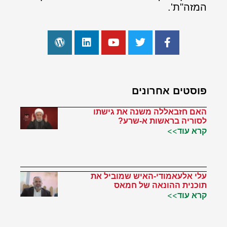
המזה"ת'.
פוסטים אחרונים
האם חזבאללה משנה את גישתו
לסוריה בראשות א-שרע?
קרא עוד>>
עלי אלעאמודי-האיש שמוביל את
תוכנית ההונאה של חמאס
קרא עוד>>