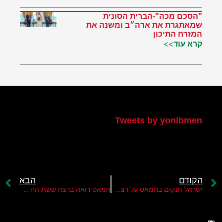
"הסכם מכה"-הברית הסונית
שמאתגרת את ארה״ב ומשנה את
המזרח התיכון
קרא עוד>>
הטוויטר שלי
Tweets by yonibmen
הקודם
הבא
ישראל תנקום בחמאס על רצח ששת החטופים הישראלים במנהרה ברפיח
חמאס רואה ברצח ששת החטופים הישראלים נקודת מפנה אפשרית במלחמה ברצועת עזה