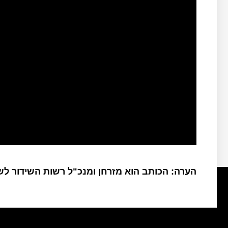
הערה: הכותב הוא מזרחן ומנכ"ל רשות השידור ל