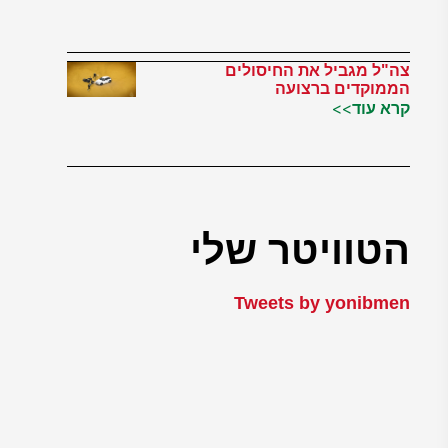
צה"ל מגביל את החיסולים
הממוקדים ברצועה
קרא עוד>>
הטוויטר שלי
Tweets by yonibmen