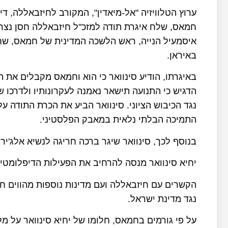
ערוץ הטלוויזיה "אל-מיאדין", המקורב לחיזבאללה, דיו
חמאס, שלח איגרת תודה למזכ"ל חיזבאללה חסן נצר
איסמעיל הנייה, ראש הלשכה המדינית של חמאס, שח
באיראן.
באיגרתו, הודיע סינוואר כי הוא וחמאס מקבלים את 
הדגיש כי התנועה תישאר נאמנה לעקרונותיו ולדרכו ש
נגד הכיבוש הציוני. סינוואר הביע את הכרת התודה ע
התמיכה הבלתי נלאית במאבק הפלסטיני.
בנוסף לכך, סינוואר שיגר ברכה חריגה לנשיא אלג'יריה
יחיא סינוואר מנסה להרחיב את הפעילות הדיפלומט
הקשרים עם חיזבאללה ועם מדינות נוספות מהווי
נגד מדינת ישראל.
על פי גורמים בחמאס, חלומו של יחיא סינוואר על מ