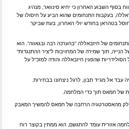
וח בסוף השבוע האחרון כי יחיא סינוואר, מנהיג
אללה, בעקבות התנחומים שהוא הביע על חיסולו של
וסל בטהראן בחודש יולי האחרון, בעת שביקר
התנחומים של חיזבאללה "בהערכה רבה ובגאווה". הוא
ל הנייה, תוך שמירה של המחויבות ל"ציר ההתנגדות"
ל הסולידריות שהפגין חיזבאללה והודה למזכ"ל על
 עבד אל מג'יד תבון, לרגל ניצחונו בבחירות.
ית של חמאס תוך כדי המלחמה.
ם חלק מהאסטרטגיה הרחבה של חמאס להמשיך המאבק
לחמה אזורית עומד להתגשם, הוא ממתין בקוצר רוח