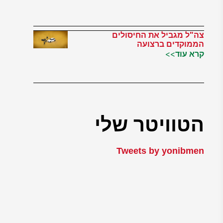
צה"ל מגביל את החיסולים
הממוקדים ברצועה
קרא עוד>>
הטוויטר שלי
Tweets by yonibmen