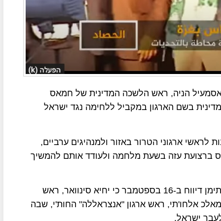
 אסמעיל הניה, ראש הלשכה המדינית של חמאס
מדינית בשם הארגון במקביל ללחימה נגד ישראל
 לראשי ארגוני הטרור באזור ולמנהיגים ערביים,
אס ברצועת עזה בשעת מלחמה ולעודד אותם להמשיך
ערוץ הטלוויזיה "אלמוסיירה" של המורדים החות'ים בתימן דיווח ב-16 בספטמבר כי יחיא סינוואר, ראש
לכ אלחו'תי, ראש ארגון "אנצראללה" החות'י, שבה
לעבר ישראל.