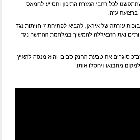
תתפשט לכל רחבי המזרח התיכון ותסייע לחמאס
ברצועת עזה.
במהלך השנה האחרונה הצליח יחיא סינוואר, בעיקר בזכות עזרתה של איראן, להביא לפתיחת 7 חזיתות נגד
ודד את החות'ים ואת חזבאללה להמשיך במלחמת ההתשה נגד
שב"כ סוגרים את טבעת החנק סביבו והוא מנסה להאיץ
מקום מחבואו ויחסלו אותו.