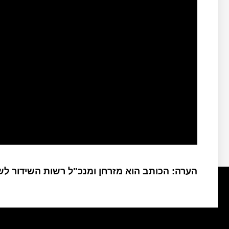
הערה: הכותב הוא מזרחן ומנכ"ל רשות השידור ל