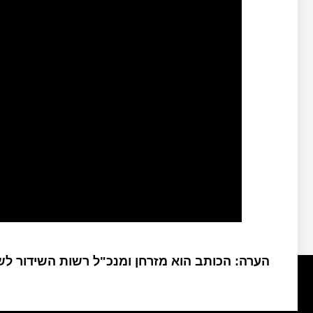
הערה: הכותב הוא מזרחן ומנכ"ל רשות השידור ל