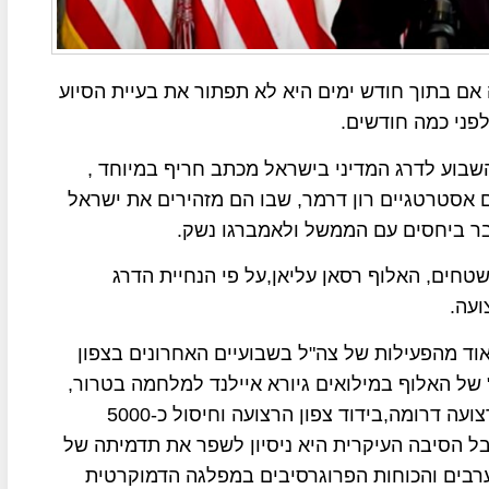
ם בתוך חודש ימים היא לא תפתור את בעיית הסיוע
פני כמה חודשים.
 השבוע לדרג המדיני בישראל מכתב חריף במיוחד ,
ם אסטרטגיים רון דרמר, שבו הם מזהירים את ישראל
ר ביחסים עם הממשל ולאמברגו נשק.
חים, האלוף רסאן עליאן,על פי הנחיית הדרג
ועה.
וד מהפעילות של צה"ל בשבועיים האחרונים בצפון
 של האלוף במילואים גיורא איילנד למלחמה בטרור,
שמדברת על העברת כ-200 אלף פלסטינים מצפון הרצועה דרומה,בידוד צפון הרצועה וחיסול כ-5000
ל הסיבה העיקרית היא ניסיון לשפר את תדמיתה של
בים והכוחות הפרוגרסיבים במפלגה הדמוקרטית