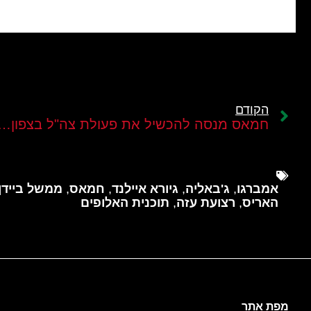
הקודם
חמאס מנסה להכשיל את פעולת צה"ל בצפון הרצועה ואת יישום "תוכנית האלופים
אמברגו
,
ג'באליה
,
גיורא איילנד
,
חמאס
,
ממשל ביידן
האריס
,
רצועת עזה
,
תוכנית האלופים
מפת אתר