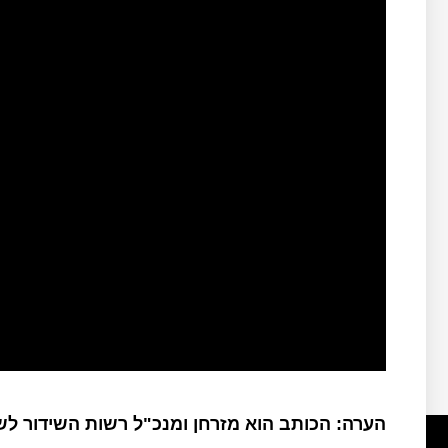
הערה: הכותב הוא מזרחן ומנכ"ל רשות השידור ל