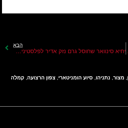
הבא
" של גיורא איילנד
יחיא סינוואר שחוסל גרם נזק אדיר לפלסטינים ולציר ההתנגדות בראשות איראן
,
מצור
,
נתניהו
,
סיוע הומניטארי
,
צפון הרצועה
,
קמלה