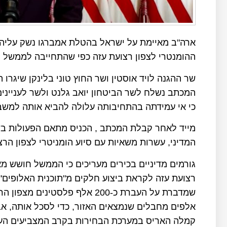
ארה"ב מאיימת על ישראל בהטלת אמברגו נשק עליה א
ההומנטרי לצפון רצועת עזה כפי שהתחייבה לממשל ל
שר ההגנה לויד אוסטין ושר החוץ טוני בלינקן שיגרו
המכתב נשלח לשר הביטחון יואב גלנט ולשר לענייני
כי אי עמידתה בהתחיבותה עלולה להביא אותה למשב
מייד לאחר קבלת המכתב , הכניס מתאם הפעולות בשט
המדיני, עשרות משאיות עם סיוע הומניטרי לצפון הרצ
גורמים מדיניים בכירים מעריכים כי הממשל חושש מא
רצועת עזה לקראת ביצוע חלקים מ"תוכנית האלופים"
אלפים מחבלים שנמצאים האזור, כדי לסכל אותה, אב
קמלה האריס במערכת הבחירות בקרב המצביעים הער