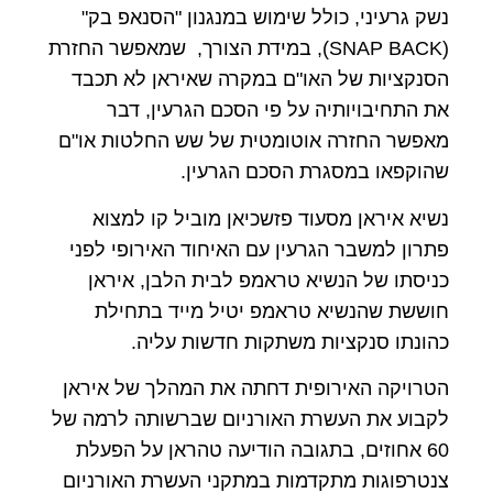
נשק גרעיני, כולל שימוש במנגנון "הסנאפ בק"
(SNAP BACK), במידת הצורך, שמאפשר החזרת
הסנקציות של האו"ם במקרה שאיראן לא תכבד
את התחיבויותיה על פי הסכם הגרעין, דבר
מאפשר החזרה אוטומטית של שש החלטות או"ם
שהוקפאו במסגרת הסכם הגרעין.
נשיא איראן מסעוד פזשכיאן מוביל קו למצוא
פתרון למשבר הגרעין עם האיחוד האירופי לפני
כניסתו של הנשיא טראמפ לבית הלבן, איראן
חוששת שהנשיא טראמפ יטיל מייד בתחילת
כהונתו סנקציות משתקות חדשות עליה.
הטרויקה האירופית דחתה את המהלך של איראן
לקבוע את העשרת האורניום שברשותה לרמה של
60 אחוזים, בתגובה הודיעה טהראן על הפעלת
צנטרפוגות מתקדמות במתקני העשרת האורניום