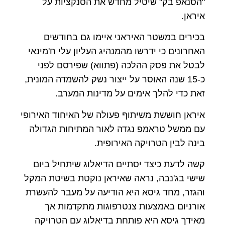
"הסנאפ בק" שיטיל מחדש את הסנקציות על
איראן.
בכירים במשטר האיראני איימו גם בחודשים
האחרונים כי ידרשו מהמנהיג העליון עלי ח'מינאי
לבטל את פסק ההלכה (פתווא) שפירסם לפני
כ-15 שנה האוסר על ייצור נשק להשמדה המונית,
זאת כדי להלך אימים על מדינות המערב.
איראן חוששת משיתוף פעולה של האיחוד האירופי
עם ממשל טראמפ נגדה לאור המתיחות הגדולה
בינה לבין הטרויקה האירופית.
קשה לדעת כיצד יסתיים הדיאלוג שיתחיל ביום
שישי בג'נבה, נראה שאיראן נוקטת בשיטת המקל
והגזר, מחד גיסא היא הודיעה על מעבר להעשרת
אורניום באמצעות צנטרפוגות מתקדמות אך
מאידך גיסא היא פותחת בדיאלוג עם הטרויקה