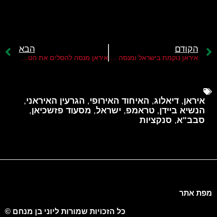
הקודם
הבא
איראן נוקמת בישראל ומנסה לטרפד את המשך תהליך הנורמליזציה
איראן מנסה להסלים את הטרור ביהודה ושומרון
איראן
,
דיאלוג
,
האיחוד האירופי
,
הגרעין האיראני
,
הנשיא ביידן
,
טראמפ
,
ישראל
,
מסעוד פזשכיאן
,
סבב"א
,
סנקציות
מפת אתר
כל הזכויות שמורות ליוני בן מנחם ©