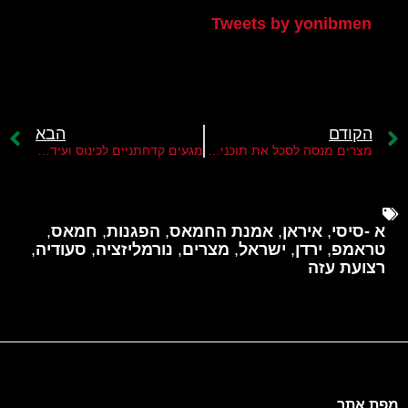
Tweets by yonibmen
הקודם
הבא
מצרים מנסה לסכל את תוכנית ההגירה של טראמפ
מגעים קדחתניים לכינוס ועידת פסגה ערבית נגד תוכנית ההגירה של טראמפ
א -סיסי
,
איראן
,
אמנת החמאס
,
הפגנות
,
חמאס
,
טראמפ
,
ירדן
,
ישראל
,
מצרים
,
נורמליזציה
,
סעודיה
,
רצועת עזה
מפת אתר