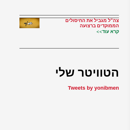
צה"ל מגביל את החיסולים
הממוקדים ברצועה
קרא עוד>>
הטוויטר שלי
Tweets by yonibmen