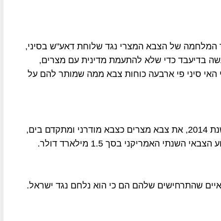
 המלחמה של הצבא המצרי נגד שלוחת דאע"ש בסיני,
נעשה בדיעבד כדי שלא להתעמת מדינית עם מצרים,
 האי סיני פי ארבעה כוחות צבא ממה שמותר להם על
הנשיא א-סיסי הוא זה שבונה, מאז עלייתו לשלטון בשנת 2014, את צבא מצרים כצבא מודרני ומתקדם בים,
שנתי האמריקני בסך 1.5 מילארד דולר.
יים שהתרחישים שלהם הם כי הוא נלחם נגד ישראל.