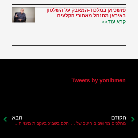
פזשכיאן במלכוד-המאבק על השלטון
באיראן מתנהל מאחורי הקלעים
קרא עוד>>
הטוויטר שלי
Tweets by yonibmen
הקודם
הבא
מהלכים מחושבים היטב של הנשיא טראמפ
הלם בשב"כ בעקבות מינוי האלוף אלי שרביט לתפקיד ראש השב"כ החדש