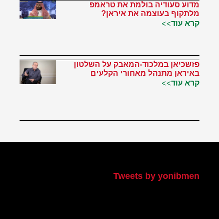
מדוע סעודיה בולמת את טראמפ
מלתקוף בעוצמה את איראן?
קרא עוד>>
פזשכיאן במלכוד-המאבק על השלטון
באיראן מתנהל מאחורי הקלעים
קרא עוד>>
הטוויטר שלי
Tweets by yonibmen