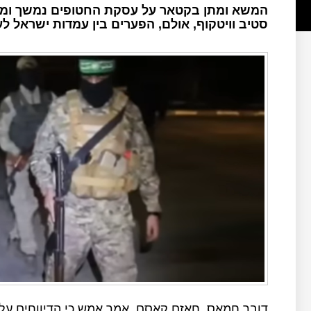
המשא ומתן בקטאר על עסקת החטופים נמשך ומת
סטיב וויטקוף, אולם, הפערים בין עמדות ישראל ל
דובר חמאס, חאזם קאסם, אמר אמש כי הדיווחים על