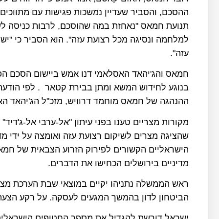
ההסכם, והסביר שעדיין נמשכות פגישות עם מתווכי
תנועת חמאס "נאחזת במה שהוסכם, לרבות כניסה לשל
למלחמה ונסיגה מכל רצועת עזה". הוא הסביר כי "י
עזה".
חמאס והג'יהאד האסלאמי דנו אמש ביישום הסכם הפ
בנוגע לחידוש המשא ומתן בבירת קטאר . לפי הוד
ההנהגה של חמאס מוחמד דרוויש, מזכ"ל הג'יהאד האס
מקורות מצריים טענו בפני עיתון "אל-ערבי אל-ג'דיד"
הישראליים הקשורים לפירוק הזרוע הצבאית של חמאס
מדיניים בירושלים הכחישו את הדברים.
ראש הממשלה נתניהו יקיים במוצאי שבת הערכת מצ
הביטחון לדון בהמשך המגעים לעסקה. על רקע הצעת 
ישראל דורשת להגדיל את מספר החטופים הישראלים 