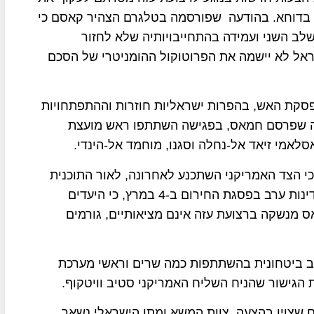
ם בדוחא. בהודעה שפורסמה בטלגרם הצהיר קאסם כי
ב השני ועמידה בהתחייבויותיה שלא לחזור
שראל לא יישמה את הפרוטוקול ההומניטרי של הסכם
סקת האש, בהפרות ישראליות חוזרות וההתפתחויות
עה שפרסם חמאס, בפגישה השתתפו ראש מועצת
לאמי זיאד אל-נחלה וסגנו, מוחמד אל-הינדי.
 כי הצד האמריקני השתכנע לאחרונה, לאור התוכנית
שהציגה מצרים לשיקום רצועת עזה ואומצה על ידי מדינות ערב בפסגת החירום ב-4 במרץ, כי היעדים
 מנשקה ברצועת עזה אינם מציאותיים, גורמים
ב ביטחונית בהשתתפות כמה שרים וראשי מערכת
הגישור שהניח השליח האמריקני סטיב וויטקוף.
שצוין בהצעה, צוות המשא ומתן הישראלי נשאר