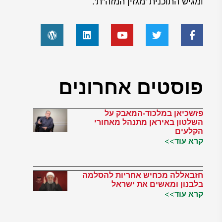
ומגיש התוכנית 'מגזין המזה"ת'.
פוסטים אחרונים
פזשכיאן במלכוד-המאבק על
השלטון באיראן מתנהל מאחורי
הקלעים
קרא עוד>>
חזבאללה מכחיש אחריות להסלמה
בלבנון ומאשים את ישראל
קרא עוד>>