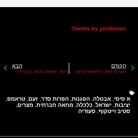
הטוויטר שלי
Tweets by yonibmen
הקודם
הבא
מצרים מסרה לממשל טראמפ מסמך המסביר את התנגדותה לתוכנית ההגירה
דיווח: ישראל גיבשה תוכנית לגירוש הפלסטינים מהרצועה ואילוץ מצרים לפתוח את גבולה
א סיסי
,
אבטלה
,
הפגנות
,
הפרות סדר
,
זעם
,
טראמפ
,
יציבות
,
ישראל
,
כלכלה
,
מחאה חברתית
,
מצרים
,
סטיב וייטקוף
,
סעודיה