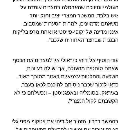
העולמי ותיווכח שהאבטלה במצרים עומדת על
6% בלבד. המשטר המצרי יציב וחזק יותר
משאתם מדמיינים, למרות הסערות שמסביב.
איננו מדינה של 'קופי-פייסט' או אחת מרפובליקות
הבננות שבחצר האחורית שלכם".
עוד הוסיף אל-דיהי כי "אולי אין למצרים את הכסף
שאתם סוחטים מהעולם, אך יש לה רעיונות,
השפעה והחלטות עצמאיות באזור מסובך מאוד.
כדאי לזכור שכבר ניסיתם להיכנס לכאן בעבר,
בעיראק, בסומליה ובאפגניסטן – ונכשלתם כי לא
הקשבתם לקול המצרי".
בהמשך דבריו, הזהיר אל-דיהי את ויטקוף מפני גלי
הגירה וטרור אם ימשיכו להתעלם מהאזהרות של