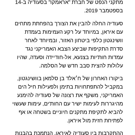
מתקני הנפט של חברת "אראמקו" בסעודיה ב-14
בספטמבר 2019.
סעודיה החלה להבין את הצורך בהפחתת מתחים
עם איראן, במיוחד על רקע העמימות בעמדת
וושינגטון כלפי ביטחון האזור, ובמיוחד לאחר
סדרת התקיפות שביצע הצבא האמריקני נגד
עמדות חות'יות בצנעא, אל-חודיידה וסעדה, שהיו
עלולות להצית סבב חדש של הסלמה.
ביקורו האחרון של ח׳אלד בן סלמאן בוושינגטון,
במקביל להתפתחויות בתימן ולפעילות חיל הים
האמריקני, משקף את רצונה של סעודיה להימנע
מהיגררות לעימות ישיר עם החות'ים, עימות שעשוי
להביא לתקיפת מתקנים חיוניים בשטחה או אף
לפתיחת חזית מול איראן.
ההתקרבות בין סעודיה לאיראן, הנתמכת בהבנות