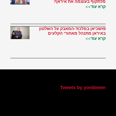
מלתקוף בעוצמה את איראן?
קרא עוד>>
פזשכיאן במלכוד-המאבק על השלטון
באיראן מתנהל מאחורי הקלעים
קרא עוד>>
הטוויטר שלי
Tweets by yonibmen