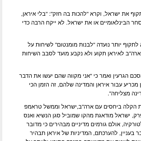
תקוף את ישראל, וקרא "להכות בה חזק": "בלי איראן,
סחר הבינלאומיים או את ישראל. לא ייקח הרבה כדי
 שלא לתקוף יותר נועדה "לבנות מומנטום" לשיחות על
ן ארה"ב לאיראן תקוע ולא נקבע מועד לסבב השיחות
ם הגרעין ואמר כי "אני מקווה שהם יעשו את הדבר
ן מכריע עבור איראן והמדינה שלהם, זה הזמן הכי
ינה מצליחה".
חות הקלה ביחסים עם ארה"ב,ישראל וממשל טראמפ
ק, ישראל מודאגת מהקו שמוביל סגן הנשיא ואנס
קיה, אולם גורמים מדיניים מבהירים כי מדובר
ר בעניין, להערכתם, המדיניות של איראן תבהיר