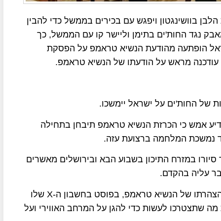
הלבן בוושינגטון ויפגש עם בכירים בממשל כדי להבין
 נגד החות'ים בתימן וליישר קו עם הממשל, כך
ישראל הופתעה מהודעת הנשיא טראמפ על הפסקת
 עודכנה מראש על הודעתו של הנשיא טראמפ.
 של החות'ים על ישראל יימשכו.
ודיע אמש כי הכרזת הנשיא טראמפ תיבחן בתחילה
ד נמשכת המלחמה ברצועת עזה.
סיורו במזרח התיכון בשבוע הבא ובירושלים מאשרים
ר עליה בהקדם.
הסנאטור הרפובליקני הבכיר לינדזי גרהאם בירך על הצהרתו של הנשיא טראמפ, בפוסט בחשבון ה-X שלו
מה שתצטרכו לעשות כדי להגן על המרחב האווירי ועל