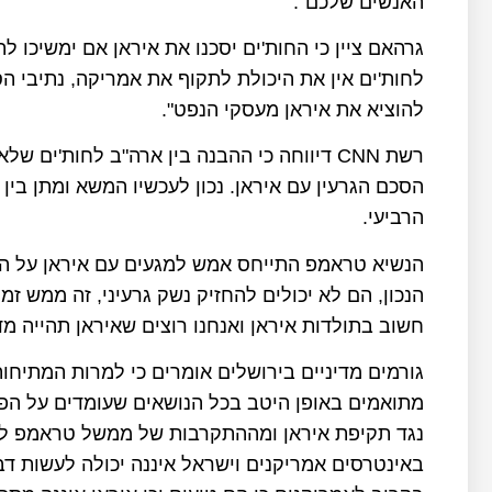
האנשים שלכם".
גרהאם ציין כי החות'ים יסכנו את איראן אם ימשיכו ל
לחות'ים אין את היכולת לתקוף את אמריקה, נתיבי ה
להוציא את איראן מעסקי הנפט".
רשת CNN דיווחה כי ההבנה בין ארה"ב לחות'ים
הסכם הגרעין עם איראן. נכון לעכשיו המשא ומתן בי
הרביעי.
הנשיא טראמפ התייחס אמש למגעים עם איראן על הסכ
הנכון, הם לא יכולים להחזיק נשק גרעיני, זה ממש זמ
חשוב בתולדות איראן ואנחנו רוצים שאיראן תהייה מד
גורמים מדיניים בירושלים אומרים כי למרות המתי
מתואמים באופן היטב בכל הנושאים שעומדים על הפר
נגד תקיפת איראן ומההתקרבות של ממשל טראמפ לטור
באינטרסים אמריקנים וישראל איננה יכולה לעשות דב