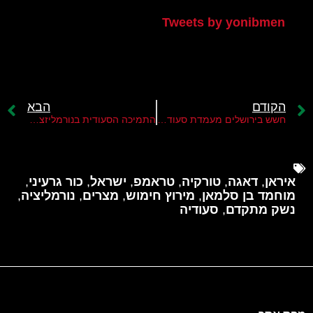
Tweets by yonibmen
הקודם
הבא
חשש בירושלים מעמדת סעודיה בנושא הנורמליזציה עם ישראל
התמיכה הסעודית בנורמליזציה עם ישראל נחלשת
איראן
,
דאגה
,
טורקיה
,
טראמפ
,
ישראל
,
כור גרעיני
,
מוחמד בן סלמאן
,
מירוץ חימוש
,
מצרים
,
נורמליציה
,
נשק מתקדם
,
סעודיה