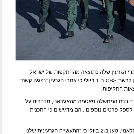
תרי הגרעין שלה כתוצאה מההתקפות של ישראל
וארה"ב, שר החוץ האיראני עבאס עראקג'י טען בראיון לרשת CBS ב-1 ביולי כי אתרי הגרעין "נפגעו קשה"
אות התקיפות.
ו דוברת הממשלה פאטמה מהאג'ראני, מדברים על
 לספק פרטים נוספים , הם מדגישים כי התכנית
יו"ר הסוכנות האיראנית לאנרגיה אטומית, מוחמד איסלאמי, טען ב-2 ביולי כי "התעשייה הגרעינית שלנו