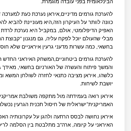
הבינלאומית בפני עובדה מוגמרת.
להערכת גורמים מדיניים,איראן נערכת כעת למערכה די
כוונה לוותר על העיקרון הזה,היא מעוניינת להביא 
האפיק הדיפלומטי, אולם, במקביל היא נערכת לרדת 
מבלי שהעולם יוכל לפקח עליה, גם מנגנון "קבוצת הנ
בחשאי, כמה עשרות מדעני גרעין איראניים שלא חוס
להערכת גורמים ביטחוניים,המשחק האיראני החדש הו
והמשך פיתוח והעשרה של האורניום בחשאי, מאידך 
כלשהו, איראן מציבה כתנאי לחזרה לשולחן המשא ומ
יושבת לשיחות.
איראן רואה בעמידתה מול מתקפה משולבת אמריקנית־
האמריקנית־ישראלית של חיסול תכנית הגרעין נכשלה
איראן נחושה לבסס הרתעה ולהגן על עקרונותיה הא
האיראני על קיומה, ארה"ב מתלבטת בין הסלמה לריסו