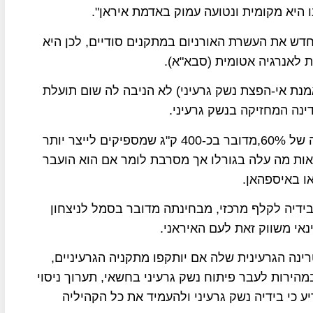
 היא מקומית ונטועה עמוק באדמת איראן".
חדש את העשרת האורניום במתקנים סודיים, לכן היא
 לאנרגיה אטומית (סבא"א).
 טוענת כי חברותה בסבא"א ובאמנת ה-NPT (אמנת אי-הפצת נשק גרעיני) לא הניבה לה שום תועלת
ינה המחזיקה בנשק גרעיני.
איראן מסתירה את גורלו של האורניום המועשר ברמה של 60%,מדובר בכ-400 ק"ג שמספיקים לייצר יותר
בוודאות מה עלה בגורלו אך מסרבת לומר אם הוא הועבר
ו באיספהאן.
ידיה לקלף מרכזי, מבחינתה מדובר בסמל לניצחון
נאי משווק זאת לעם האיראני.
ינה הגרעינית שלה אם יותקפו מתקניה הגרעיניים,
מהירות לעבר פיתוח נשק גרעיני בחשאי, תערוך ניסוי
ע כי בידיה נשק גרעיני ולהעמיד את כל הקהיליה