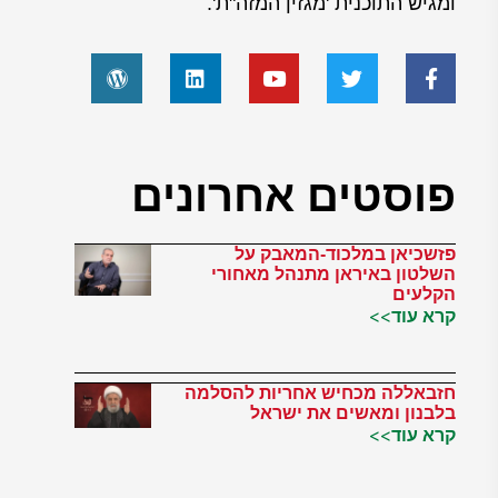
ומגיש התוכנית 'מגזין המזה"ת'.
פוסטים אחרונים
פזשכיאן במלכוד-המאבק על
השלטון באיראן מתנהל מאחורי
הקלעים
קרא עוד>>
חזבאללה מכחיש אחריות להסלמה
בלבנון ומאשים את ישראל
קרא עוד>>