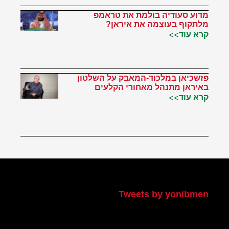
מדוע סעודיה בולמת את טראמפ
מלתקוף בעוצמה את איראן?
קרא עוד>>
פזשכיאן במלכוד-המאבק על השלטון
באיראן מתנהל מאחורי הקלעים
קרא עוד>>
הטוויטר שלי
Tweets by yonibmen