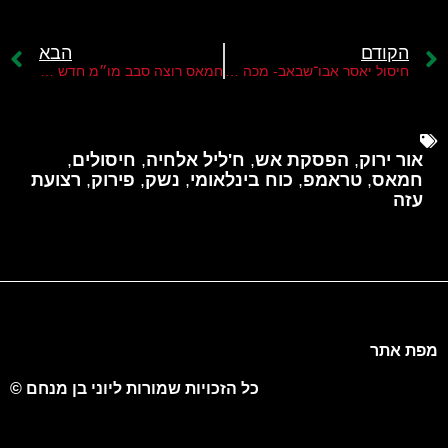
הקודם
הבא
חיסול יאסר אבו־שבאב- מכה למודל המיליציות הישראלי בעזה וחשיפת גבולות השליטה ביום שאחרי
חמאס רוצה סבב מו״מ חדש עם ישראל
אור ירוק
,
הפסקת אש
,
ח'ליל אלחיה
,
חיסולים
,
חמאס
,
טראמפ
,
כוח בינלאומי
,
נשק
,
פירוק
,
רצועת
עזה
מפת אתר
כל הזכויות שמורות ליוני בן מנחם ©