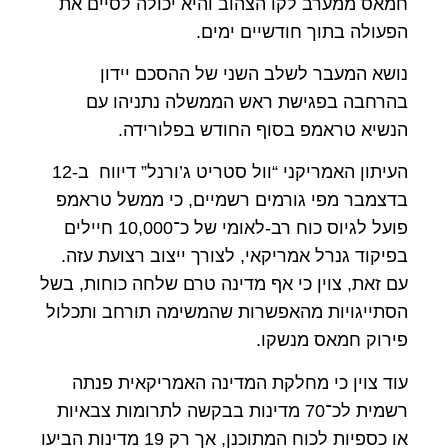
חמאס ממערב לקו הצהוב והיא יכולה לסיים את
הפעולה בתוך חודשיים ימים.
נושא המעבר לשלב השני של ההסכם יידון
בהרחבה בפגישת ראש הממשלה נתניהו עם
הנשיא טראמפ בסוף החודש בפלורידה.
העיתון האמריקני “וול סטריט ג’ורנל” דיווח ב-12
בדצמבר מפי גורמים רשמיים, כי ממשל טראמפ
פועל לגיוס כוח רב-לאומי של כ־10,000 חיילים
בפיקוד גנרל אמריקאי, לצורך ייצוב רצועת עזה.
עם זאת, צוין כי אף מדינה טרם שלחה כוחות, בשל
הסתייגויות מהאפשרות שהמשימה תורחב ותכלול
פירוק חמאס מנשקו.
עוד צוין כי מחלקת המדינה האמריקאית פנתה
רשמית לכ־70 מדינות בבקשה לתרומות צבאיות
או כספיות לכוח המתוכנן, אך רק 19 מדינות הביעו