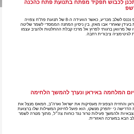
תכנן לכבוש תפקיד מפתח בתנועת פתח כהכנה
שפ
הקרב על הנהגת הרש"פ נכנס לשלב מכריע, כאשר הוועידה ה-8 של תנועת פת"ח צפויה
 בעידן שאחרי אבו מאזן, בין ניסיון המחנה הממסדי לשמר שליטה
ו של מרוואן ברגותי לפרוץ אל מרכז קבלת ההחלטות ולהציב עצמו
לגיטימציה ציבורית רחבה.
ום המלחמה באיראן ונערך להמשך הלחימה
אן והחזית הצפונית מעסיקות את ישראל וארה"ב, חמאס מנצל את
 הדרישה כי יתפרק מנשקו, הוא פועל לחיזוק המשילות שלו ברצועת
 הצבאיות ולהמשך פעילות טרור נגד כוחות צה״ל, מתוך מטרה לשמר
 הבא במערכה האזורית.