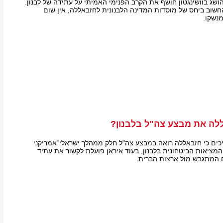
 בוושינגטון חושף את הקרב הפנימי האמיתי על עתידה של לבנון.
החשוב ביחס של מוסדות המדינה הלבנונית לחזבאללה, אין שום
נשקו.
לה את מבצע צה"ל בלבנון?
יכים כי חזבאללה רואה במבצע צה"ל חלק ממהלך ישראלי־אמריקני
מציאות הביטחונית בלבנון, בעוד איראן פועלת לקשור את עתיד
ם המתגבש מול ארצות הברית.