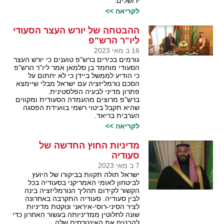
ירושלים.
לקריאה >>
ההבטחה של יורש העצר הסעודי
ליו"ר הרש"פ
16 ב מאי 2023
גורמים בכירים ברש"פ טוענים כי יורש העצר
הסעודי מוחמד בן סלמאן אמר ליו"ר הרש"פ
כי הודיע לממשל ביידן כי לא יחתום על
הסכם נורמליזציה עם ישראל מבלי שיימצא
פתרון מדיני לבעיה הפלסטינית.
ברש"פ מרוצים מהעמדה הסעודית ומקווים
שהיא תקבל ביטוי רשמי בוועידת הפסגה
הערבית בריאד.
לקריאה >>
מדיניות החוץ החדשה של
סעודיה
7 ב מאי 2023
ישראל תולה תקוות בביקורו של היועץ
לביטחון לאומי האמריקני בסעודיה בכל
הקשור לקידום תהליך הנורמליזציה בינה
לבין סעודיה. סעודיה התקרבה באחרונה
לציר הסיני-רוסי-איראני ונוקטת מדיניות
שונה לחלוטין ממדיניותה בעשור האחרון כדי
להבטיח את האינטרסים שלה.