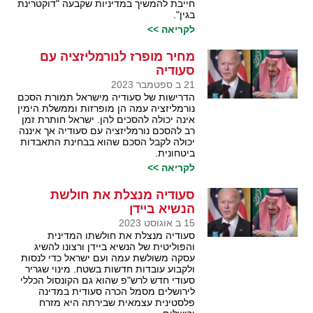
חייבת להמשיך במדיניות שקבעה "דוקטרינת
בגין".
לקריאה >>
מחיר מופרז לנורמליזציה עם
סעודיה
21 ב ספטמבר 2023
הדרישות של סעודיה מישראל תמורת הסכם
נורמליזציה עמה הן מופרזות וממשלת הימין
אינה יכולה להסכים להן. ישראל חותרת זמן
רב להסכם נורמליזציה עם סעודיה אך איננה
יכולה לקבל הסכם שהוא בבחינת התאבדות
ביטחונית.
לקריאה >>
סעודיה מנצלת את חולשת
הנשיא ביידן
15 ב אוגוסט 2023
סעודיה מנצלת את חולשתו המדינית
והפוליטית של הנשיא ביידן ורצונו להשיג
עסקה משולשת עמה ועם ישראל כדי לנסות
ולקבוע עובדות חדשות בשטח. מינוי שגריר
סעודי חדש לרש"פ שהוא גם הקונסול הכללי
לירושלים מסמל הכרה סעודית במדינה
פלסטינית עצמאית שבירתה היא מזרח