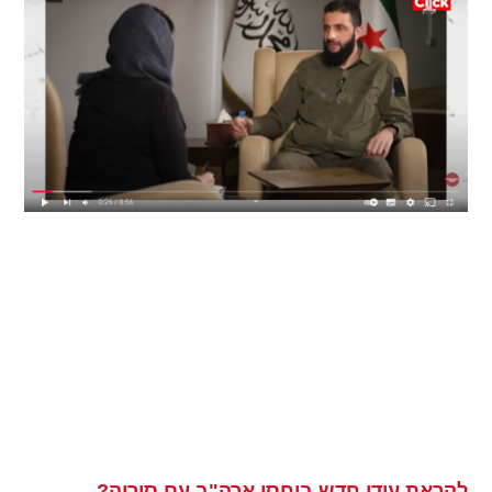
לקראת עידן חדש ביחסי ארה"ב עם סוריה?