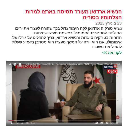
הנשיא ארדואן מעורר תסיסה בארצו למרות
הצלחותיו בסוריה
23 ב מרץ 2025
נשיא טורקיה ארדואן לקח הימור גדול בכך שהורה לעצור את יריבו
הפוליטי המר אכרם אימומולו באשמת מעשי שחיתות.
הרוחות בטורקיה סוערות והנשיא ארדואן צריך להחליט על גורלו של
אימומולו, אם הוא יורה על המשך מעצרו הוא מסתכן בזעזוע שעלול
להפיל את משטרו.
לקריאה >>