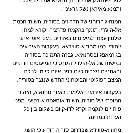
לפני שתחלק את סוריה, תחליש את חיזבאללה
ותמנע מאיראן נשק גרעיני".
המנהיג הרוחני של הדרוזים בסוריה, השיח' חכמת
אל-היג'רי, תומך בהקמת פדרציה וקורא למתן
שלטון עצמי למיעוטים באזורים בעלי אופי אתני
ייחודי, כמו מחוז א-סווידאא. בעקבות האירועים
בג'רמאנא ובסחנאיא, גברה התמיכה בסוריה
בגישתו של אל-היג'רי, הגורס כי המיעוטים הדתיים
והאתניים ניצבים כיום בפני איום קיומי לנוכח
המצב הפוליטי והביטחוני החדש שנוצר בסוריה.
בעקבות אירועי האלימות באזור סחנאיא, הזהיר
המופתי של סוריה, השיח' אוסאמה א-רפיעי, מפני
פיתויים לנקמה וקרא לדו-קיום בשלום בין כל
העדות במדינה.
מחוז א-סווידא שבדרום סוריה הודיע כי הושג