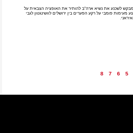
בקש לשכנע את נשיא ארה"ב להותיר את האופציה הצבאית על
ע מעימות פומבי על רקע הפערים בין ירושלים לוושינגטון לגבי
יראני.
8
7
6
5