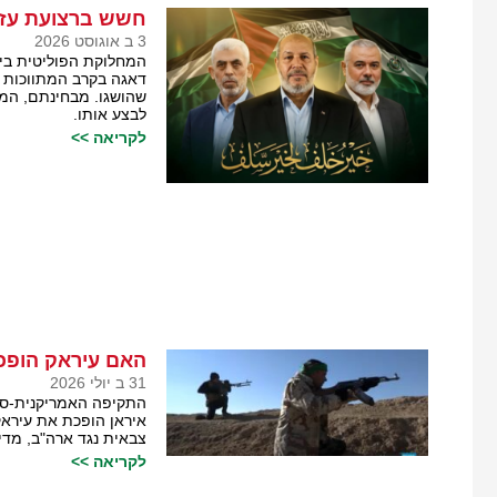
חשש ברצועת עזה
3 ב אוגוסט 2026
המחלוקת הפוליטית בי
דאגה בקרב המתווכות ו
שהושגו. מבחינתם, המב
לבצע אותו.
לקריאה >>
האם עיראק הופכ
31 ב יולי 2026
התקיפה האמריקנית-סע
איראן הופכת את עיראק
צבאית נגד ארה"ב, מדי
לקריאה >>