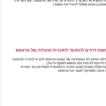
 והנשיא ארדואן צריך להחליט על גורלו של אימומולו, אם הוא יורה
תכן בזעזוע שעלול להפיל את משטרו.
שות דרכים להתנגד לתוכנית ההגירה של טראמפ
דולה מתוכניתו המפתיעה של הנשיא טראמפ להביא להגירה מרצועת
 להיכנס לעימות עמו מחשש לסנקציות נגדן.
בדאללה מנסים לגבש תמיכה בינלאומית לעמדתם נגד תוכנית
 איננה מספיקה לעצור את טראמפ.