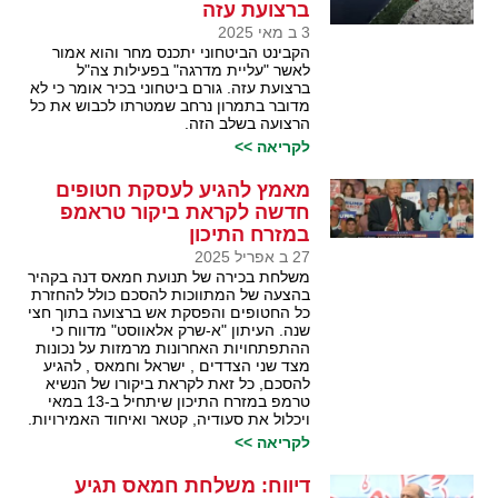
ברצועת עזה
3 ב מאי 2025
הקבינט הביטחוני יתכנס מחר והוא אמור
לאשר "עליית מדרגה" בפעילות צה"ל
ברצועת עזה. גורם ביטחוני בכיר אומר כי לא
מדובר בתמרון נרחב שמטרתו לכבוש את כל
הרצועה בשלב הזה.
לקריאה >>
מאמץ להגיע לעסקת חטופים
חדשה לקראת ביקור טראמפ
במזרח התיכון
27 ב אפריל 2025
משלחת בכירה של תנועת חמאס דנה בקהיר
בהצעה של המתווכות להסכם כולל להחזרת
כל החטופים והפסקת אש ברצועה בתוך חצי
שנה. העיתון "א-שרק אלאווסט" מדווח כי
ההתפתחויות האחרונות מרמזות על נכונות
מצד שני הצדדים , ישראל וחמאס , להגיע
להסכם, כל זאת לקראת ביקורו של הנשיא
טרמפ במזרח התיכון שיתחיל ב-13 במאי
ויכלול את סעודיה, קטאר ואיחוד האמירויות.
לקריאה >>
דיווח: משלחת חמאס תגיע