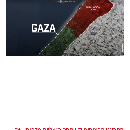
הקבינט הביטחוני ידון מחר ב"עליית מדרגה" של