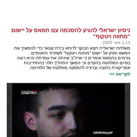
ניסיון ישראלי להגיע להסכמה עם חמאס על יישום
"מתווה ויטקוף"
13 ב מאי 2025
משלחת ישראלית תצא הבוקר לדוחא בירת קטאר כדי להמשיך את
המשא ומתן על יישום "מתווה ויטקוף" לשחרור החטופים.
גורמים בחמאס אומרים כי ארה"ב שינתה את עמדתה והיא רוצה
בסיום המלחמה בהקדם וכי המשך התהליך תלוי בהתחייבות
אמריקאית כתובה וברורה להפסקה מוחלטת של הלחימה.
לקריאה >>