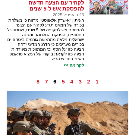
לקהיר עם הצעה חדשה
להפסקת אש ל-5 שנים
23 ב אפריל 2025
העיתון "א-שרק אלאווסט" מדווח כי משלחת
בכירה של חמאס תגיע לקהיר עם הצעה
להפסקת אש לתקופה של 5 שנים, שחרור כל
החטופים, הפסקת המלחמה ונסיגה
ישראלית מלאה מהרצועה.גורמים ביטחוניים
בכירים מעריכים כי הדרג המדיני ידחה
הצעה כזו על הסף וכי המתווכות מעודדות
הצעה כזו לקראת ביקורו של הנשיא טראמפ
באזור בחודש הבא.
לקריאה >>
8
7
6
5
4
3
2
1