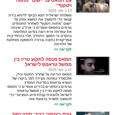
עם חמאס על יישום "מתווה
ויטקוף"
13 ב מאי 2025
משלחת ישראלית תצא הבוקר לדוחא בירת
קטאר כדי להמשיך את המשא ומתן על
יישום "מתווה ויטקוף" לשחרור החטופים.
גורמים בחמאס אומרים כי ארה"ב שינתה
את עמדתה והיא רוצה בסיום המלחמה
בהקדם וכי המשך התהליך תלוי בהתחייבות
אמריקאית כתובה וברורה להפסקה מוחלטת
של הלחימה.
לקריאה >>
חמאס מנסה לתקוע טריז בין
ממשל טראמפ לישראל
12 ב מאי 2025
חמאס הודיעה על שחרור החטוף עידן
אלכסנדר כמחווה מצידה לפני ביקורו של
הנשיא טראמפ במדינות המפרץ.
גורמים ביטחוניים בכירים אומרים כי חמאס
מנסה לתקוע טריז בין ממשל טראמפ
לישראל ולהבטיח קבלת סיוע הומניטרי כדי
להמשיך ולשרוד ברצועת עזה.
לקריאה >>
גורם ביטחוני בכיר: סיכוי נמוך