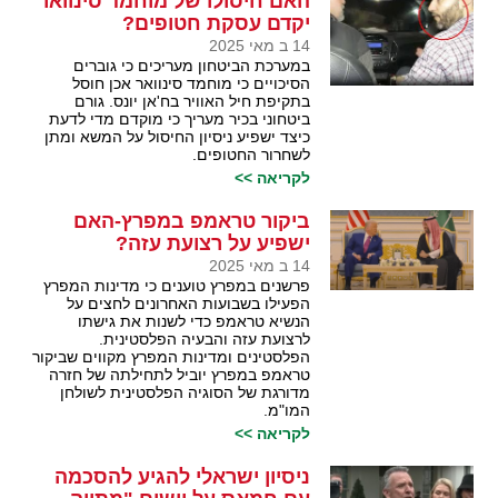
האם חיסולו של מוחמד סינוואר
יקדם עסקת חטופים?
14 ב מאי 2025
במערכת הביטחון מעריכים כי גוברים
הסיכויים כי מוחמד סינוואר אכן חוסל
בתקיפת חיל האוויר בח'אן יונס. גורם
ביטחוני בכיר מעריך כי מוקדם מדי לדעת
כיצד ישפיע ניסיון החיסול על המשא ומתן
לשחרור החטופים.
לקריאה >>
ביקור טראמפ במפרץ-האם
ישפיע על רצועת עזה?
14 ב מאי 2025
פרשנים במפרץ טוענים כי מדינות המפרץ
הפעילו בשבועות האחרונים לחצים על
הנשיא טראמפ כדי לשנות את גישתו
לרצועת עזה והבעיה הפלסטינית.
הפלסטינים ומדינות המפרץ מקווים שביקור
טראמפ במפרץ יוביל לתחילתה של חזרה
מדורגת של הסוגיה הפלסטינית לשולחן
המו"מ.
לקריאה >>
ניסיון ישראלי להגיע להסכמה