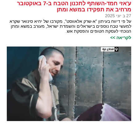
ע'אזי חמד-השותף לתכנון הטבח ב-7 באוקטובר
מרחיב את תפקידו במשא ומתן
27 ב יוני 2025
על פי דיווח בעיתון "א-שרק אלאווסט", מקורבו של יחיא סינואר שקרא
למעשי טבח נוספים בישראלים והשמדת ישראל, מעורב במשא ומתן
הנוכחי לעסקת חטופים והפסקת אש.
לקריאה >>