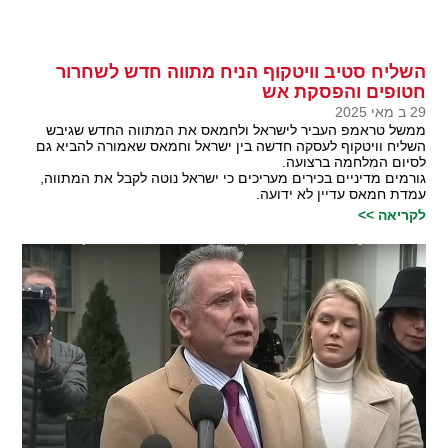
השליח סטיב וויטקוף הניח מתווה חדש לשחרור
חטופים והפסקת אש
29 ב מאי 2025
ממשל טראמפ העביר לישראל ולחמאס את המתווה החדש שגיבש
השליח וויטקוף לעסקה חדשה בין ישראל וחמאס שאמורה להביא גם
לסיום המלחמה ברצועה.
גורמים מדיניים בכירים מעריכים כי ישראל נוטה לקבל את המתווה,
עמדת חמאס עדיין לא ידועה.
לקריאה >>