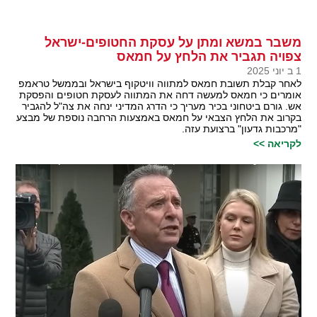
משבר במשא ומתן על עסקת החטופים-ישראל
צפויה תגביר את הלחץ על חמאס
1 ב יוני 2025
לאחר קבלת תשובת חמאס למתווה וויטקוף בישראל ובממשל טראמפ
אומרים כי חמאס למעשה דחה את המתווה לעסקת חטופים והפסקת
אש. גורם ביטחוני בכיר מעריך כי הדרג המדיני ינחה את צה"ל להגביר
בקרוב את הלחץ הצבאי על חמאס באמצעות הרחבה נוספת של מבצע
"מרכבות גדעון" ברצועת עזה.
לקריאה >>