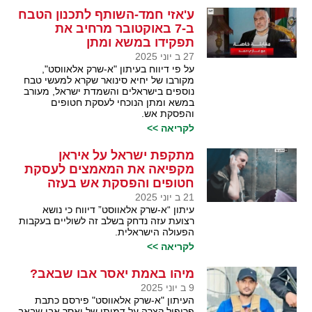
ע'אזי חמד-השותף לתכנון הטבח
ב-7 באוקטובר מרחיב את
תפקידו במשא ומתן
27 ב יוני 2025
על פי דיווח בעיתון "א-שרק אלאווסט",
מקורבו של יחיא סינואר שקרא למעשי טבח
נוספים בישראלים והשמדת ישראל, מעורב
במשא ומתן הנוכחי לעסקת חטופים
והפסקת אש.
לקריאה >>
מתקפת ישראל על איראן
מקפיאה את המאמצים לעסקת
חטופים והפסקת אש בעזה
21 ב יוני 2025
עיתון “א-שרק אלאווסט” דיווח כי נושא
רצועת עזה נדחק בשלב זה לשוליים בעקבות
הפעולה הישראלית.
לקריאה >>
מיהו באמת יאסר אבו שבאב?
9 ב יוני 2025
העיתון "א-שרק אלאווסט" פירסם כתבת
פרופיל קצרה על דמותו של יאסר אבו שבאב