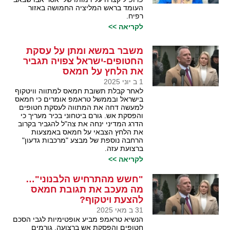
העומד בראש המליציה החמושה באזור
רפיח.
לקריאה >>
משבר במשא ומתן על עסקת
החטופים-ישראל צפויה תגביר
את הלחץ על חמאס
1 ב יוני 2025
לאחר קבלת תשובת חמאס למתווה וויטקוף
בישראל ובממשל טראמפ אומרים כי חמאס
למעשה דחה את המתווה לעסקת חטופים
והפסקת אש. גורם ביטחוני בכיר מעריך כי
הדרג המדיני ינחה את צה"ל להגביר בקרוב
את הלחץ הצבאי על חמאס באמצעות
הרחבה נוספת של מבצע "מרכבות גדעון"
ברצועת עזה.
לקריאה >>
"חשש מהתרחיש הלבנוני"…
מה מעכב את תגובת חמאס
להצעת ויטקוף?
31 ב מאי 2025
הנשיא טראמפ מביע אופטימיות לגבי הסכם
חטופים והפסקת אש ברצועה, גורמים