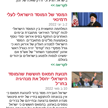
בישראל תגיע וכי זו רק שאלה של זמן.
לקריאה >>
המסר של המוסד הישראלי לעלי
ח'מינאי
2 ב יוני 2022
המלחמה החשאית בין המוסד הישראלי
לכוח "קודס" האיראני מתגברת ובימים
האחרונים הותקף בסיס איראני סודי נוסף
באמצעות מל"טים מתאבדים. המסר
הישראלי למנהיג העליון של איראן הוא כי
גורל מפקדי כוח "קודס" יהיה כגורל ראשי
ארגון "ספטמבר השחור" של אש"פ אם
ימשיכו לנסות ולפגוע בישראלים וביהודים
בעולם.
לקריאה >>
תנועת חמאס חוששת שהמוסד
הישראלי יחסל את מנהיגיה
בחו"ל
10 ב מאי 2022
ישראל העבירה מסר ברור להנהגת חמאס כי
אין בכוונתה להתנקש בחייו של יחיא סינוואר
מנהיג חמאס ברצועה ובחייהם של בכירים
נוספים בארגון. בחמאס חוששים כי ישראל