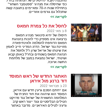
מתכננת לעבור לחיסולים של הנהגתה בחו"ל
כפי שחיסלה את מנהיגי "ספטמבר השחור"
בתחילת שנות ה-70 ומאיימים בתגובה קשה
שתכלול גם גורמים אזוריים.
לקריאה >>
לחסל את כל צמרת חמאס
8 ב מאי 2022
חיסולו של יחיא סינוואר מנהיג חמאס
ברצועה אינו מספיק כדי להכות בהנהגת
חמאס הדוחפת להסלמה ולאינתיפאדה
מזויינת נגד ישראל. הדרג המדיני חייב לאמץ
את שיטתו של אריאל שרון ז"ל ולחסל את
הנהגת חמאס בשטחים ובחו"ל באופן קבוע
ושיטתי, ישראל נמצאת במצב של מלחמת
התשה ארוכה.
לקריאה >>
האתגר החדש של ראש המוסד
דוד ברנע מול איראן
23 ב פברואר 2022
אם ייחתם הסכם גרעין חדש עם איראן,
המוסד הוא שיהווה את חוד החנית של
המלחמה החשאית של ישראל נגד פרויקט
הטילים הבליסטיים ונגד ייצור ראש קרב
גרעיני לטילים האיראניים. מדובר באתגר