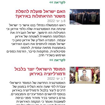
לקריאה >>
האם ישראל פועלת להפלת
משטר ההיאתולות באיראן?
8 ב יוני 2022
ראש הממשלה נפתלי בנט אישר כי ישראל
שינתה את האסטרטגיה שלה כלפי איראן וכי
הפעילות הזו תימשך, ישראל העבירה את
המלחמה החשאית לשטחה של איראן
עצמה. המנהיג העליון של איראן טוען כי
ישראל מנסה להתסיס את העם האיראני
באמצעות מחאה עממית, לוחמה
פסיכולוגית, מתקפות סייבר, הזרמת כספים
ושימוש בשכירי חרב.
לקריאה >>
המוסד הישראלי יוצר בלבול
ודמורליזציה באיראן
7 ב יוני 2022
האסטרטגיה החדשה של המוסד הישראלי
עובדת לפי שעה והוא הצליח במגוון של
דרכים ליצור בלבול ודמורליזציה באיראן
בנוסף להישגים המודיעיניים והמבצעיים.
גורם ביטחוני בכיר מזהיר מפני כניסה
לשאננות ואומר כי הנקמה האיראנית