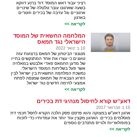
רציני עבור ראש המוסד דוד ברנע דווקא
בשעה שארגונו עובר טלטלה של שינויים
ארגוניים וגל עזיבה של בכירים וזוטרים
בארגון.
לקריאה >>
המלחמה החשאית של המוסד
הישראלי נגד חמאס
10 ב ינואר 2022
מנגנוני הביטחון של חמאס ברצועת עזה
טוענים כי עצרו את אחד המתנקשים בחייו
של מדען החמאס פאדי אלבטש במאלזיה
אשר פעל בשליחות המוסד הישראלי.
נמשכת המלחמה החשאית בין ישראל לבין
הזרוע הצבאית של חמאס שמנסה לפתח
אמצעי לחימה חדשים נגד ישראל.
לקריאה >>
דאע"ש קורא לחיסול מנהיגי דת בכירים
15 ב פברואר 2017
ארגון דאע"ש במצוקה והוא פרסם פסק הלכה הקורא לחסל חכמי דת
מוסלמים בכירים. הארגון מקצין עוד יותר את עמדותיו כדי לזכות
בפופולאריות ולגייס מתנדבים נוספים
לקריאה >>