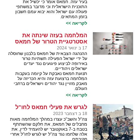
בעיר עזה. חמאס אומר כי יכשיל את
התוכנית הישראלית וכי מדובר במשתפי
פעולה עם ישראל והוא יבוא עמם חשבון
בזמן המתאים.
לקריאה >>
המלחמה בעזה שינתה את
אסטרטגיית הטרור של חמאס
17 ב ינואר 2024
ההנהגה הצבאית של חמאס בלבנון שחוסלה
על ידי ישראל הפעילה תשתיות טרור
באירופה לביצוע פיגועים נגד יעדים
ישראלים ויהודיים.
תנועת חמאס נאבקת על קיומה בעקבות
המלחמה ברצועת עזה והיא הכריזה על
מאבק מזויין נגד יהודים וישראלים ברחבי
העולם.
לקריאה >>
לגרש את פעילי חמאס לחו"ל
18 ב דצמבר 2023
צה"ל והשב"כ עצרו במהלך המלחמה מאות
מחבלים של חמאס, את חלקם שהשתתף
בטבח ב-7 באוקטובר יש להעמיד לדין, את
אלה שלחמו נגד צה"ל יש לגרש לחו"ל אחרי
חקירתם.