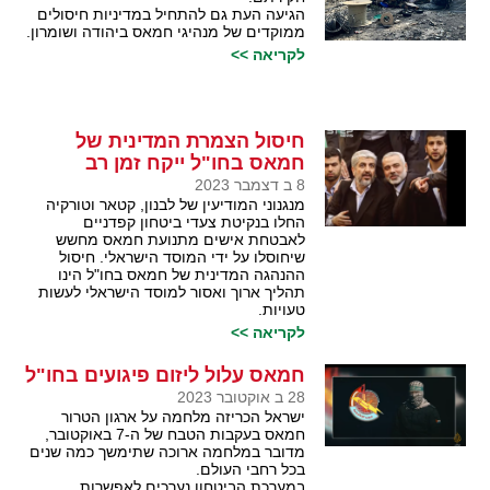
הגיעה העת גם להתחיל במדיניות חיסולים
ממוקדים של מנהיגי חמאס ביהודה ושומרון.
לקריאה >>
חיסול הצמרת המדינית של
חמאס בחו"ל ייקח זמן רב
8 ב דצמבר 2023
מנגנוני המודיעין של לבנון, קטאר וטורקיה
החלו בנקיטת צעדי ביטחון קפדניים
לאבטחת אישים מתנועת חמאס מחשש
שיחוסלו על ידי המוסד הישראלי. חיסול
ההנהגה המדינית של חמאס בחו"ל הינו
תהליך ארוך ואסור למוסד הישראלי לעשות
טעויות.
לקריאה >>
חמאס עלול ליזום פיגועים בחו"ל
28 ב אוקטובר 2023
ישראל הכריזה מלחמה על ארגון הטרור
חמאס בעקבות הטבח של ה-7 באוקטובר,
מדובר במלחמה ארוכה שתימשך כמה שנים
בכל רחבי העולם.
במערכת הביטחון נערכים לאפשרות