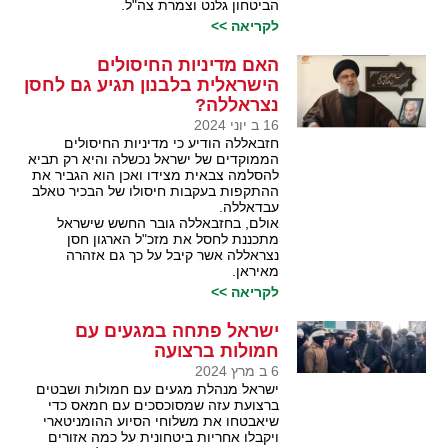
הביטחון גלנט וצמרת צה"ל.
לקריאה >>
האם מדיניות החיסולים
הישראלית בלבנון תגיע גם לחסן
נצראללה?
16 ב יוני 2024
חזבאללה הודיע כי מדיניות החיסולים
הממוקדים של ישראל נכשלה והיא רק תביא
להסלמה צבאית מצידו ואכן הוא הגביר את
ההתקפות בעקבות חיסולו של הבכיר טאלב
עבדאללה.
אולם, בחזבאללה גובר החשש שישראל
מתכננת לחסל את מזכ"ל הארגון חסן
נצראללה אשר קיבל על כך גם אזהרה
מאיראן.
לקריאה >>
ישראל פתחה במגעים עם
חמולות ברצועה
6 ב מרץ 2024
ישראל מנהלת מגעים עם חמולות ושבטים
ברצועת עזה שמסוכסכים עם חמאס כדי
שיאבטחו את משלוחי הסיוע ההומניטארי
ויקבלו אחריות ביטחונית על כמה אזורים