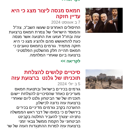
חמאס מנסה ליצור מצג כי היא
עדיין חזקה
7 ב אוגוסט 2024
החיסולים האחרונים שעשו השב"כ, צה"ל
והמוסד הישראלי של צמרת חמאס ברצועת
עזה ובחו"ל זעזעו את התנועה אשר מנסה
כעת להתאושש מהם ולהציג מצג כי היא
חזקה מתמיד. גורמים בחמאס טוענים כי
חמאס תהייה חלק מהשלטון הפלסטיני
ברצועה ביום שאחרי המלחמה.
לקריאה >>
סיכויים קלושים להצלחת
תוכניתו של גלנט ברצועת עזה
5 ב יולי 2024
גורמים בכירים בישראל ובתנועת חמאס
מעריכים כאחד שהסיכויים להצלחת יישום
תוכניתו של שר הביטחון גלנט ליום שאחרי
ברצועת עזה נדונה לכישלון.
ההערכה בקרב גורמים מדיניים בכירים
בירושלים כי בסופו של דבר ראש הממשלה
נתניהו יצטרך להעביר החלטה בקבינט
הביטחוני על הקמת ממשל צבאי זמני
ברצועת עזה למרות ההתנגדות העזה של שר