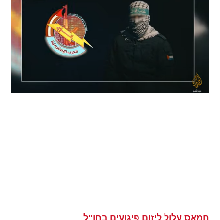
חמאס עלול ליזום פיגועים בחו"ל